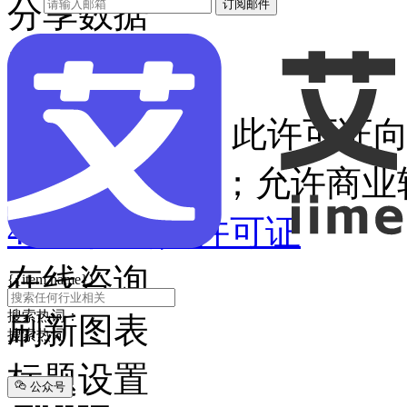
分享数据
订阅邮件

根据CC准则，此许可证
源；禁止修改；允许商业
4.0国际公共许可证
在线咨询
{{item.name}}
搜索热词：
刷新图表
搜索热词
标题设置
公众号