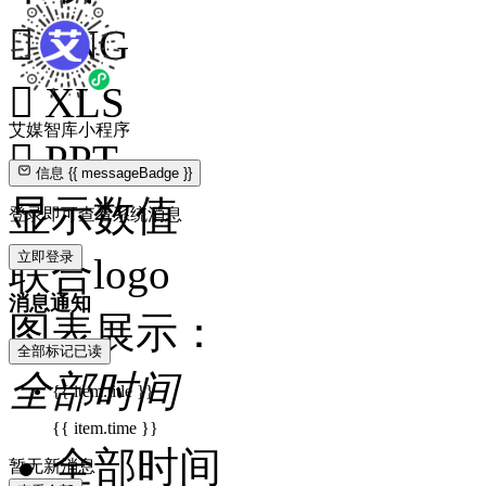

PNG

XLS
艾媒智库小程序

PPT
信息
{{ messageBadge }}
显示数值
登录即可查看系统消息
立即登录
联合logo
消息通知
图表展示：
全部标记已读
全部时间
{{ item.title }}
{{ item.time }}
全部时间
暂无新消息