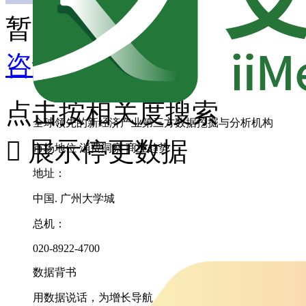
暂无匹配内容
咨询其它数据
点击按相关度搜索
全球领先的新经济产业第三方数据挖掘与分析机构

展示停更数据
市场地位
消费洞察
商业趋势
地址：
中国. 广州大学城
总机：
020-8922-4700
数据背书
用数据说话，为增长导航