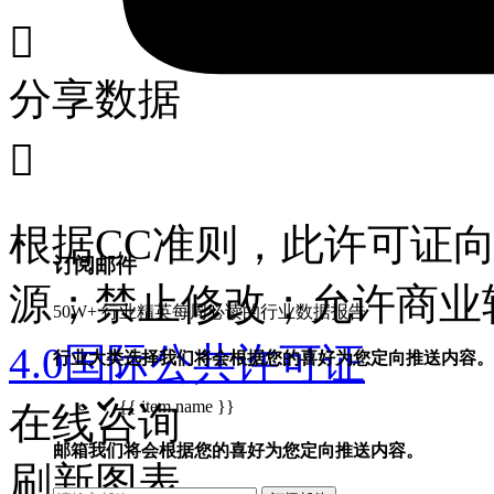

分享数据

根据CC准则，此许可证
订阅邮件
源；禁止修改；允许商业
50W+ 行业精英每周必读的行业数据报告
4.0国际公共许可证
行业大类选择
我们将会根据您的喜好为您定向推送内容。
{{ item.name }}
在线咨询
邮箱
我们将会根据您的喜好为您定向推送内容。
刷新图表