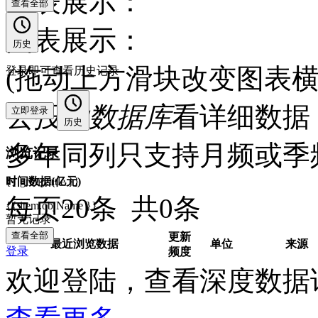
图表展示：
查看全部
图表展示：
历史
(拖动上方滑块改变图表横
登录即可查看历史记录
去
投融数据库
看详细数据 
立即登录
历史
多年同列只支持月频或季
浏览记录
时间
数据(亿元)
{{ group.title }}
每页20条 共0条
{{ item.objName }}
暂无记录
查看全部
更新
最近浏览数据
单位
来源
登录
频度
欢迎登陆，查看深度数据