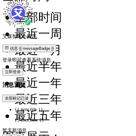
全部时间
最近一周
艾媒智库小程序
最近一月
信息
{{ messageBadge }}
登录即可查看系统消息
最近半年
立即登录
最近一年
消息通知
最近三年
全部标记已读
{{ item.title }}
最近五年
{{ item.time }}
暂无新消息