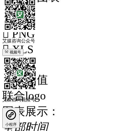
下载

PNG
艾媒咨询公众号

XLS
视频号

PPT
显示数值
联合logo
艾媒咨询视频号
图表展示：
全部时间
小程序