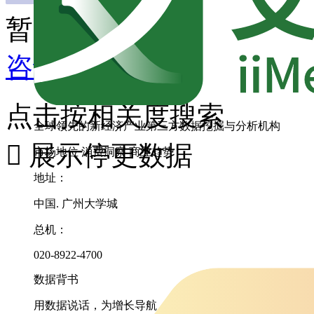
暂无匹配内容
咨询其它数据
点击按相关度搜索
全球领先的新经济产业第三方数据挖掘与分析机构

展示停更数据
市场地位
消费洞察
商业趋势
地址：
中国. 广州大学城
总机：
020-8922-4700
数据背书
用数据说话，为增长导航