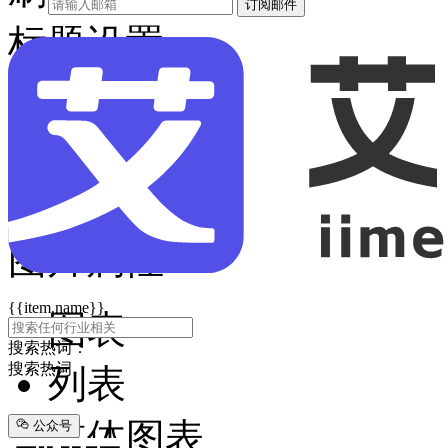
订阅邮件
标题设置
字体大小
数值显示
刻度设置
图片属性
{{item.name}}
图表
搜索热词：
搜索热词
列表
媒体图表
公众号