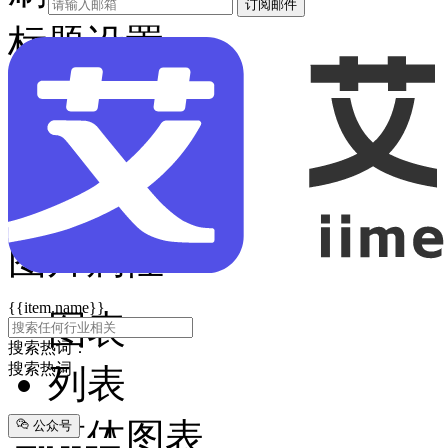
订阅邮件
标题设置
字体大小
数值显示
刻度设置
图片属性
{{item.name}}
图表
搜索热词：
搜索热词
列表
媒体图表
公众号