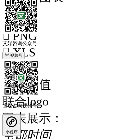
下载

PNG
艾媒咨询公众号

XLS
视频号

PPT
显示数值
联合logo
艾媒咨询视频号
图表展示：
全部时间
小程序