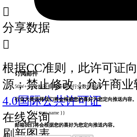

分享数据

根据CC准则，此许可证
订阅邮件
源；禁止修改；允许商业
50W+ 行业精英每周必读的行业数据报告
4.0国际公共许可证
行业大类选择
我们将会根据您的喜好为您定向推送内容。
{{ item.name }}
在线咨询
邮箱
我们将会根据您的喜好为您定向推送内容。
刷新图表