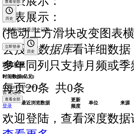
图表展示：
查看全部
图表展示：
历史
(拖动上方滑块改变图表横
登录即可查看历史记录
去
投融数据库
看详细数据 
立即登录
历史
多年同列只支持月频或季
浏览记录
时间
数据(亿元)
{{ group.title }}
每页20条 共0条
{{ item.objName }}
暂无记录
查看全部
更新
最近浏览数据
单位
来源
登录
频度
欢迎登陆，查看深度数据