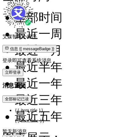
全部时间
最近一周
艾媒智库小程序
最近一月
信息
{{ messageBadge }}
登录即可查看系统消息
最近半年
立即登录
最近一年
消息通知
最近三年
全部标记已读
{{ item.title }}
最近五年
{{ item.time }}
暂无新消息