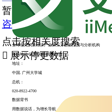
暂无匹配内容
咨询其它数据
点击按相关度搜索
全球领先的新经济产业第三方数据挖掘与分析机构

展示停更数据
市场地位
消费洞察
商业趋势
地址：
中国. 广州大学城
总机：
020-8922-4700
数据背书
用数据说话，为增长导航