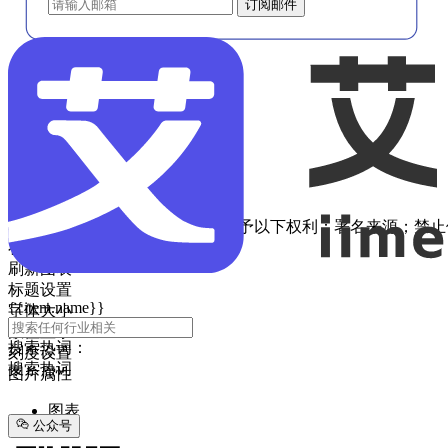
订阅邮件







分享数据

根据CC准则，此许可证向用户授予以下权利：署名来源；禁
在线咨询
刷新图表
标题设置
{{item.name}}
字体大小
数值显示
搜索热词：
刻度设置
搜索热词
图片属性
图表
公众号
列表