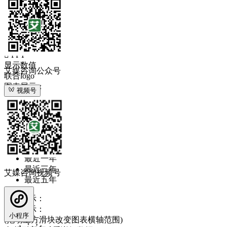
媒体图表
下载

PNG

XLS

PPT
显示数值
艾媒咨询公众号
联合logo
图表展示：
视频号
全部时间
全部时间
最近一周
最近一月
最近半年
最近一年
最近三年
艾媒咨询视频号
最近五年
图表展示：
图表展示：
小程序
(拖动上方滑块改变图表横轴范围)