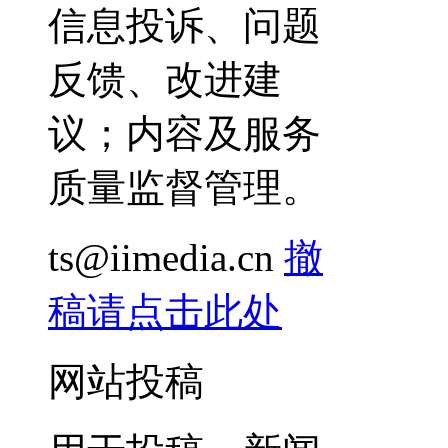
信息投诉、问题
反馈、改进建
议；内容及服务
质量监督管理。
ts@iimedia.cn
撤
稿请点击此处
网站投稿