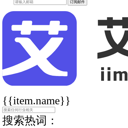
订阅邮件
{{item.name}}
搜索热词：