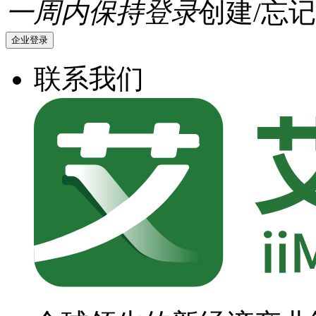
一周内保持登录
创建/忘记
企业登录
联系我们