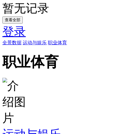
暂无记录
查看全部
登录
全景数据
运动与娱乐
职业体育
职业体育