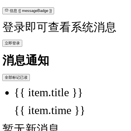
信息
{{ messageBadge }}
登录即可查看系统消息
立即登录
消息通知
全部标记已读
{{ item.title }}
{{ item.time }}
暂无新消息