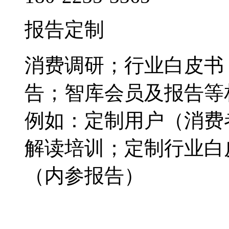
报告定制
消费调研；行业白皮书
告；智库会员及报告等
例如：定制用户（消费
解读培训；定制行业白
（内参报告）