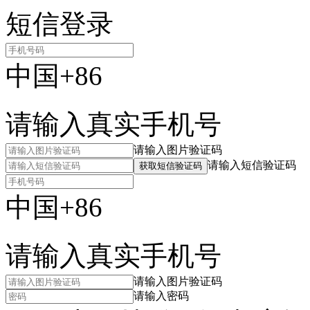
短信登录
中国+86
请输入真实手机号
请输入图片验证码
请输入短信验证码
获取短信验证码
中国+86
请输入真实手机号
请输入图片验证码
请输入密码