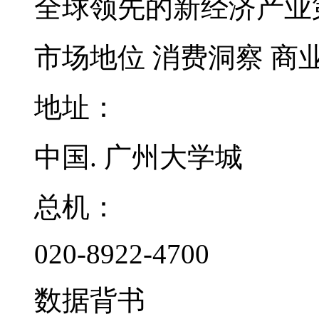
全球领先的新经济产业
市场地位
消费洞察
商
地址：
中国. 广州大学城
总机：
020-8922-4700
数据背书