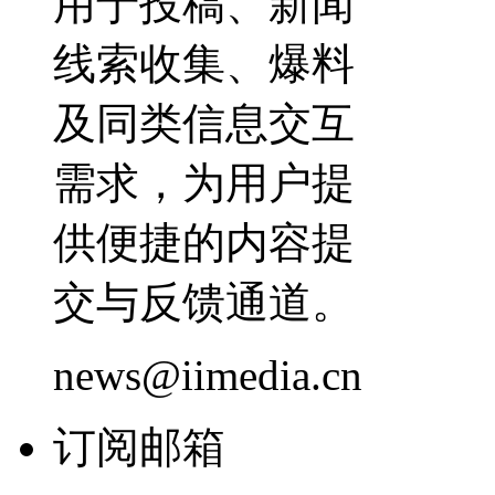
用于投稿、新闻
线索收集、爆料
及同类信息交互
需求，为用户提
供便捷的内容提
交与反馈通道。
news@iimedia.cn
订阅邮箱