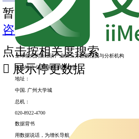
暂无匹配内容
咨询其它数据
点击按相关度搜索
全球领先的新经济产业第三方数据挖掘与分析机构

展示停更数据
市场地位
消费洞察
商业趋势
地址：
中国. 广州大学城
总机：
020-8922-4700
数据背书
用数据说话，为增长导航