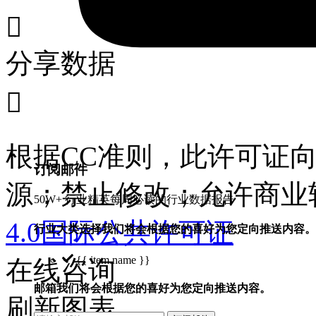

分享数据

根据CC准则，此许可证
订阅邮件
源；禁止修改；允许商业
50W+ 行业精英每周必读的行业数据报告
4.0国际公共许可证
行业大类选择
我们将会根据您的喜好为您定向推送内容。
{{ item.name }}
在线咨询
邮箱
我们将会根据您的喜好为您定向推送内容。
刷新图表