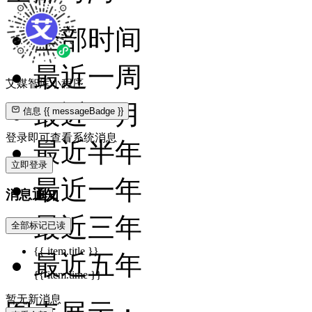
全部时间
最近一周
艾媒智库小程序
最近一月
信息
{{ messageBadge }}
登录即可查看系统消息
最近半年
立即登录
最近一年
消息通知
最近三年
全部标记已读
{{ item.title }}
最近五年
{{ item.time }}
暂无新消息