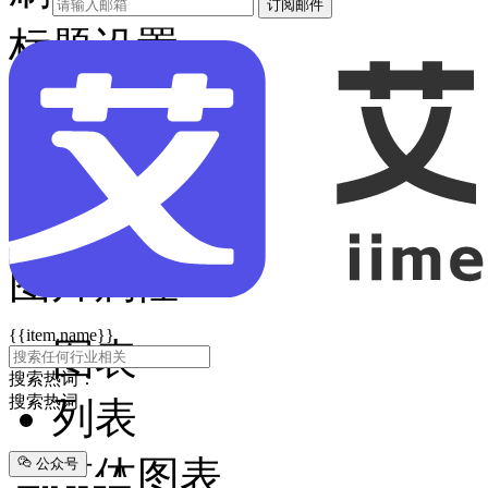
订阅邮件
标题设置
字体大小
数值显示
刻度设置
图片属性
{{item.name}}
图表
搜索热词：
搜索热词
列表
媒体图表
公众号