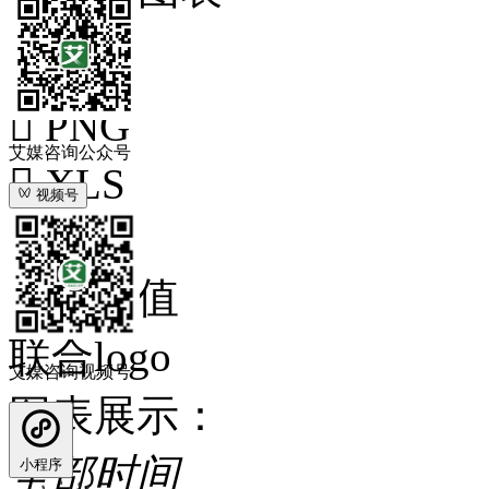
下载

PNG
艾媒咨询公众号

XLS
视频号

PPT
显示数值
联合logo
艾媒咨询视频号
图表展示：
全部时间
小程序