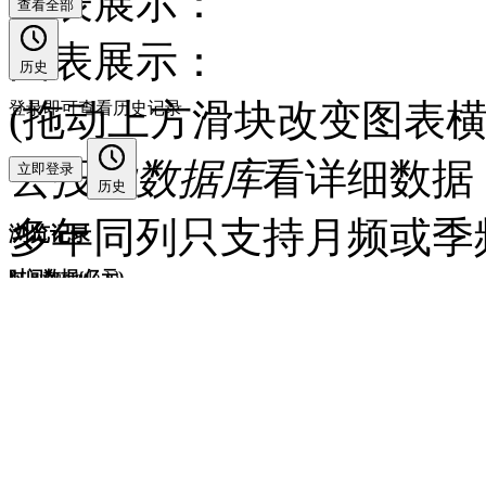
图表展示：
查看全部
图表展示：
历史
(拖动上方滑块改变图表横
登录即可查看历史记录
去
投融数据库
看详细数据 
立即登录
历史
多年同列只支持月频或季
浏览记录
时间
数据(亿元)
{{ group.title }}
每页20条 共0条
{{ item.objName }}
暂无记录
查看全部
更新
最近浏览数据
单位
来源
登录
频度
欢迎登陆，查看深度数据