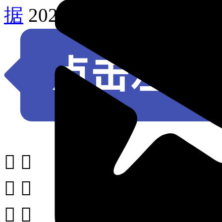
据
2020年巴西各州强奸





