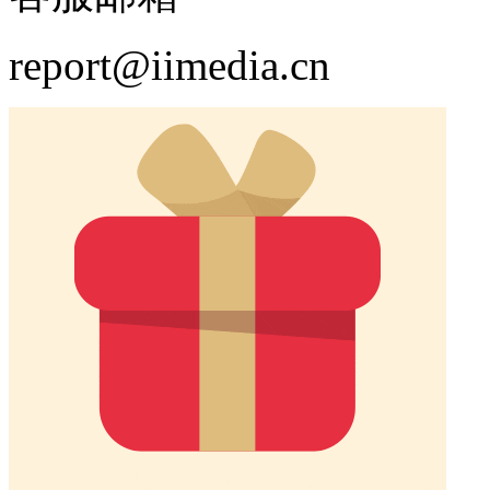
report@iimedia.cn