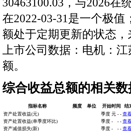
30463100.03，与20
在2022-03-31是一
额处于定期更新的状态，
上市公司数据：电机：江
额。
综合收益总额的相关数
指标名称
频度
单位
开始时间
结
资产处置收益(元)
季度
元
-
-
查
资产处置收益(单季度环比)
季度
-
-
-
查
资产减值损失(新)
季度
-
-
-
查