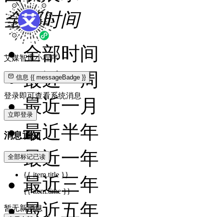
全部时间
全部时间
艾媒智库小程序
最近一周
信息
{{ messageBadge }}
登录即可查看系统消息
最近一月
立即登录
最近半年
消息通知
最近一年
全部标记已读
{{ item.title }}
最近三年
{{ item.time }}
最近五年
暂无新消息