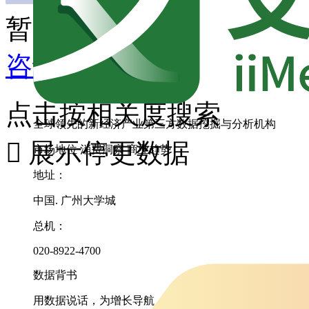
暂无匹配内容
咨询其它数据
点击按相关度搜索
全球领先的新经济产业第三方数据挖掘与分析机构

展示停更数据
市场地位
消费洞察
商业趋势
地址：
中国. 广州大学城
总机：
020-8922-4700
数据背书
用数据说话，为增长导航