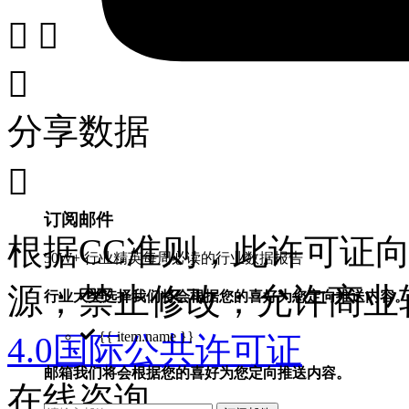



分享数据

订阅邮件
根据CC准则，此许可证
50W+ 行业精英每周必读的行业数据报告
源；禁止修改；允许商业
行业大类选择
我们将会根据您的喜好为您定向推送内容。
{{ item.name }}
4.0国际公共许可证
邮箱
我们将会根据您的喜好为您定向推送内容。
在线咨询