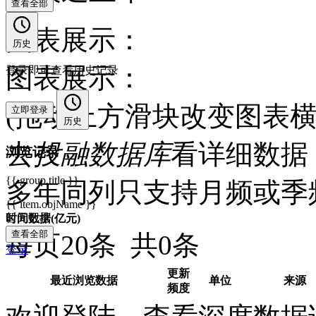
查看全部
图表展示：
历史
图表展示：
登录即可查看历史记录
(拖动上方滑块改变图表横
立即登录
历史
去
投融数据库
看详细数据 
浏览记录
{{ group.title }}
多年同列只支持月频或季
{{ item.objName }}
暂无记录
时间
数据(亿元)
查看全部
每页20条 共0条
登录
更新
最近浏览数据
单位
来源
频度