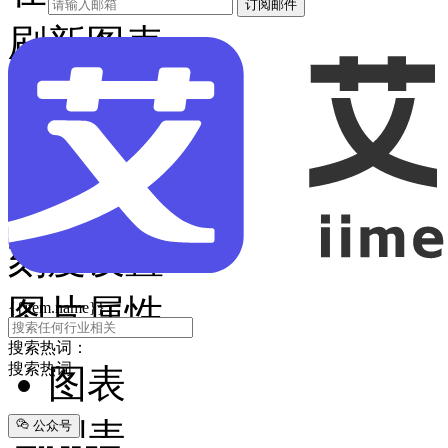
订阅邮件
刷新图表
标题设置
字体大小
数值显示
刻度设置
图片属性
{{item.name}}
搜索热词：
搜索热词
图表
列表
公众号