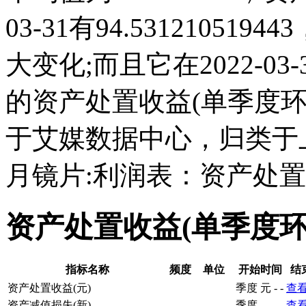
03-31有94.53121051
大变化;而且它在2022-0
的资产处置收益(单季度
于艾媒数据中心，归类于
月镜片:利润表：资产处置
资产处置收益(单季度
指标名称
频度
单位
开始时间
结
资产处置收益(元)
季度
元
-
-
查
资产减值损失(新)
季度
-
-
-
查