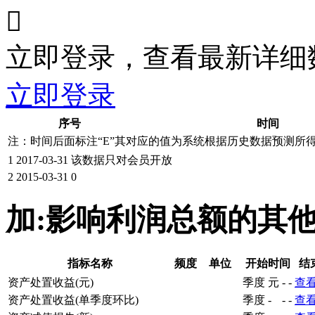

立即登录，查看最新详细
立即登录
序号
时间
注：时间后面标注“
E
”其对应的值为系统根据历史数据预测所
1
2017-03-31
该数据只对会员开放
2
2015-03-31
0
加:影响利润总额的其
指标名称
频度
单位
开始时间
结
资产处置收益(元)
季度
元
-
-
查
资产处置收益(单季度环比)
季度
-
-
-
查