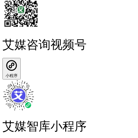
艾媒咨询视频号
小程序
艾媒智库小程序