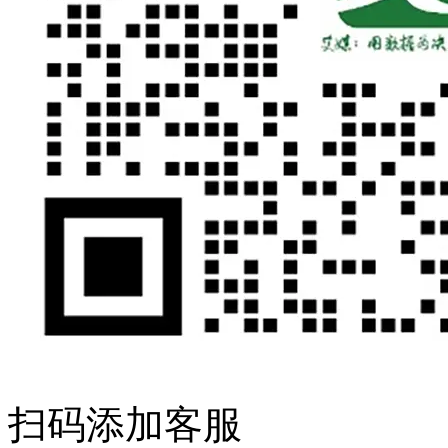
扫码添加客服