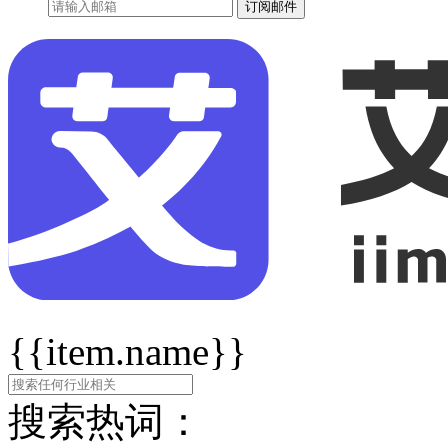
订阅邮件
{{item.name}}
搜索热词：