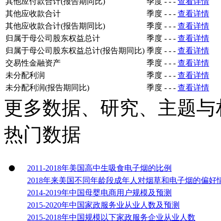
其他应付款合计(报告期同比)
季度
-
-
-
查看详情
其他应收款合计
季度
-
-
-
查看详情
其他应收款合计(报告期同比)
季度
-
-
-
查看详情
归属于母公司股东权益总计
季度
-
-
-
查看详情
归属于母公司股东权益总计(报告期同比)
季度
-
-
-
查看详情
交易性金融资产
季度
-
-
-
查看详情
未分配利润
季度
-
-
-
查看详情
未分配利润(报告期同比)
季度
-
-
-
查看详情
更多数据、研究、主题与
热门数据
2011-2018年美国高中生吸食电子烟的比例
2018年来美国不同年龄段成年人对烟草和电子烟的偏好
2014-2019年中国母婴电商用户规模及预测
2015-2020年中国家政服务业从业人数及预测
2015-2018年中国规模以下家政服务企业从业人数