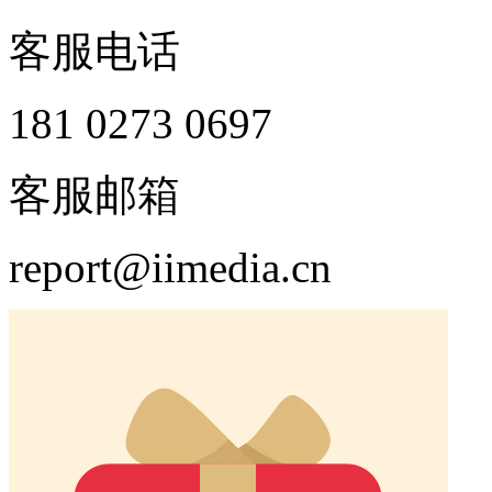
客服电话
181 0273 0697
客服邮箱
report@iimedia.cn