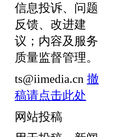
信息投诉、问题
反馈、改进建
议；内容及服务
质量监督管理。
ts@iimedia.cn
撤
稿请点击此处
网站投稿