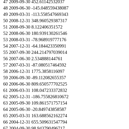
47
2009-09-30
452.61142532037
48
2009-06-30
-145.048559438087
49
2009-03-31
-113.558547669343
50
2008-12-31
348.960529387317
51
2008-09-30
8.122406351572
52
2008-06-30
180.939130261546
53
2008-03-31
-78.968919777176
54
2007-12-31
-64.184423350991
55
2007-09-30
244.214797039014
56
2007-06-30
2.534888144761
57
2007-03-31
-87.080517464592
58
2006-12-31
1775.3858116097
59
2006-09-30
-89.112082655357
60
2006-06-30
809.650577702525
61
2006-03-31
108.047233372832
62
2005-12-31
-186.755826810672
63
2005-09-30
109.861571757154
64
2005-06-30
-20.849743858587
65
2005-03-31
163.688562162274
66
2004-12-31
655.509631547794
67
2004-09-30
98.943790496717