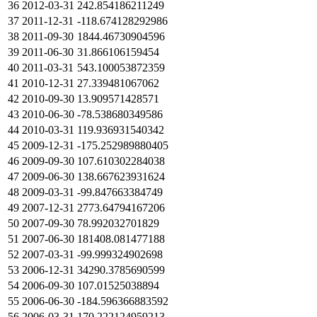
36
2012-03-31
242.854186211249
37
2011-12-31
-118.674128292986
38
2011-09-30
1844.46730904596
39
2011-06-30
31.866106159454
40
2011-03-31
543.100053872359
41
2010-12-31
27.339481067062
42
2010-09-30
13.909571428571
43
2010-06-30
-78.538680349586
44
2010-03-31
119.936931540342
45
2009-12-31
-175.252989880405
46
2009-09-30
107.610302284038
47
2009-06-30
138.667623931624
48
2009-03-31
-99.847663384749
49
2007-12-31
2773.64794167206
50
2007-09-30
78.992032701829
51
2007-06-30
181408.081477188
52
2007-03-31
-99.999324902698
53
2006-12-31
34290.3785690599
54
2006-09-30
107.01525038894
55
2006-06-30
-184.596366883592
56
2006-03-31
170.222124959213