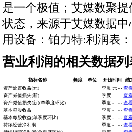
是一个极值；艾媒数聚提
状态，来源于艾媒数据中
用设备：铂力特:利润表
营业利润的相关数据列
指标名称
频度
单位
开始时间
结
资产处置收益(元)
季度
元
-
-
查
资产减值损失(新)
季度
-
-
-
查
资产减值损失(新)(单季度环比)
季度
-
-
-
查
基本每股收益
季度
-
-
-
查
基本每股收益(单季度环比)
季度
-
-
-
查
持续经营净利润
季度
-
-
-
查