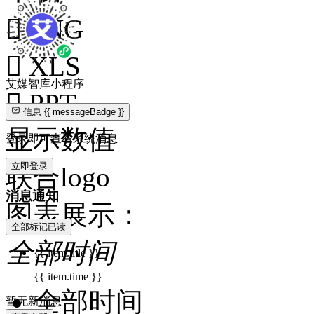

PNG

XLS
艾媒智库小程序

PPT
信息
{{ messageBadge }}
显示数值
登录即可查看系统消息
立即登录
联合logo
消息通知
图表展示：
全部标记已读
全部时间
{{ item.title }}
{{ item.time }}
全部时间
暂无新消息