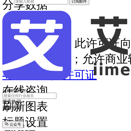
分享数据
订阅邮件

根据CC准则，此许可证
源；禁止修改；允许商业
4.0国际公共许可证
在线咨询
{{item.name}}
搜索热词：
刷新图表
搜索热词
标题设置
公众号