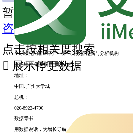
暂无匹配内容
咨询其它数据
点击按相关度搜索
全球领先的新经济产业第三方数据挖掘与分析机构

展示停更数据
市场地位
消费洞察
商业趋势
地址：
中国. 广州大学城
总机：
020-8922-4700
数据背书
用数据说话，为增长导航