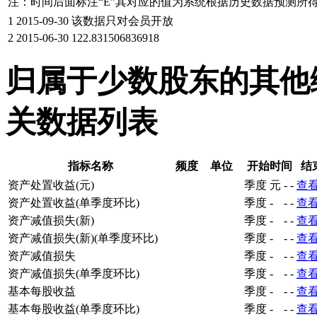
注：时间后面标注“
E
”其对应的值为系统根据历史数据预测所
1
2015-09-30
该数据只对会员开放
2
2015-06-30
122.831506836918
归属于少数股东的其他
关数据列表
指标名称
频度
单位
开始时间
结
资产处置收益(元)
季度
元
-
-
查
资产处置收益(单季度环比)
季度
-
-
-
查
资产减值损失(新)
季度
-
-
-
查
资产减值损失(新)(单季度环比)
季度
-
-
-
查
资产减值损失
季度
-
-
-
查
资产减值损失(单季度环比)
季度
-
-
-
查
基本每股收益
季度
-
-
-
查
基本每股收益(单季度环比)
季度
-
-
-
查