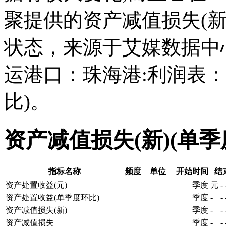
聚提供的资产减值损失(新
状态，来源于艾媒数据中
运港口：珠海港:利润表：
比)。
资产减值损失(新)(单
指标名称
频度
单位
开始时间
结
资产处置收益(元)
季度
元
-
资产处置收益(单季度环比)
季度
-
-
资产减值损失(新)
季度
-
-
资产减值损失
季度
-
-