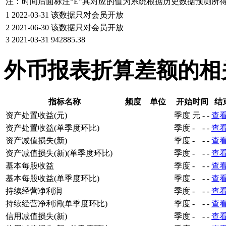
注：时间后面标注“
E
”其对应的值为系统根据历史数据预测所
1
2022-03-31
该数据只对会员开放
2
2021-06-30
该数据只对会员开放
3
2021-03-31
942885.38
外币报表折算差额的相
指标名称
频度
单位
开始时间
结
资产处置收益(元)
季度
元
-
-
查
资产处置收益(单季度环比)
季度
-
-
-
查
资产减值损失(新)
季度
-
-
-
查
资产减值损失(新)(单季度环比)
季度
-
-
-
查
基本每股收益
季度
-
-
-
查
基本每股收益(单季度环比)
季度
-
-
-
查
持续经营净利润
季度
-
-
-
查
持续经营净利润(单季度环比)
季度
-
-
-
查
信用减值损失(新)
季度
-
-
-
查