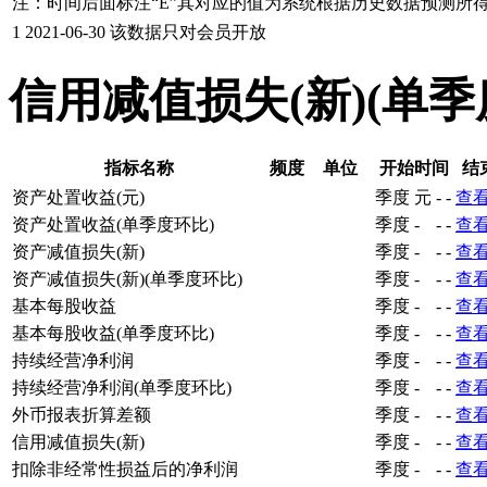
注：时间后面标注“
E
”其对应的值为系统根据历史数据预测所
1
2021-06-30
该数据只对会员开放
信用减值损失(新)(单
指标名称
频度
单位
开始时间
结
资产处置收益(元)
季度
元
-
-
查
资产处置收益(单季度环比)
季度
-
-
-
查
资产减值损失(新)
季度
-
-
-
查
资产减值损失(新)(单季度环比)
季度
-
-
-
查
基本每股收益
季度
-
-
-
查
基本每股收益(单季度环比)
季度
-
-
-
查
持续经营净利润
季度
-
-
-
查
持续经营净利润(单季度环比)
季度
-
-
-
查
外币报表折算差额
季度
-
-
-
查
信用减值损失(新)
季度
-
-
-
查
扣除非经常性损益后的净利润
季度
-
-
-
查