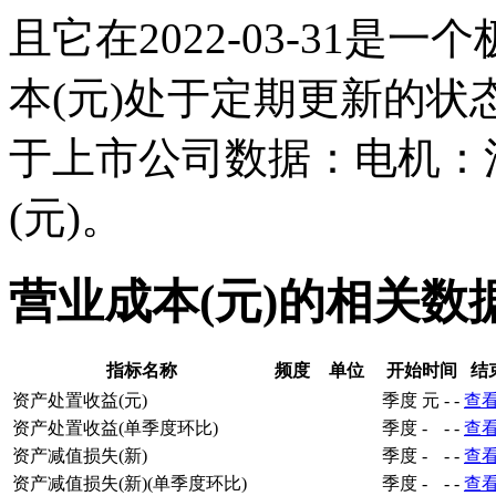
且它在2022-03-31
本(元)处于定期更新的
于上市公司数据：电机：
(元)。
营业成本(元)的相关数
指标名称
频度
单位
开始时间
结
资产处置收益(元)
季度
元
-
-
查
资产处置收益(单季度环比)
季度
-
-
-
查
资产减值损失(新)
季度
-
-
-
查
资产减值损失(新)(单季度环比)
季度
-
-
-
查