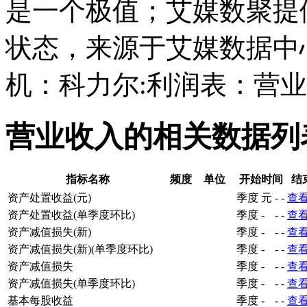
是一个极值；艾媒数聚提
状态，来源于艾媒数据中
机：科力尔:利润表：营
营业收入的相关数据列
指标名称
频度
单位
开始时间
结
资产处置收益(元)
季度
元
-
-
查
资产处置收益(单季度环比)
季度
-
-
-
查
资产减值损失(新)
季度
-
-
-
查
资产减值损失(新)(单季度环比)
季度
-
-
-
查
资产减值损失
季度
-
-
-
查
资产减值损失(单季度环比)
季度
-
-
-
查
基本每股收益
季度
-
-
-
查