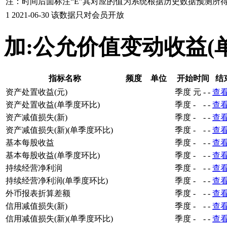
注：时间后面标注“
E
”其对应的值为系统根据历史数据预测所
1
2021-06-30
该数据只对会员开放
加:公允价值变动收益(
指标名称
频度
单位
开始时间
结
资产处置收益(元)
季度
元
-
-
查
资产处置收益(单季度环比)
季度
-
-
-
查
资产减值损失(新)
季度
-
-
-
查
资产减值损失(新)(单季度环比)
季度
-
-
-
查
基本每股收益
季度
-
-
-
查
基本每股收益(单季度环比)
季度
-
-
-
查
持续经营净利润
季度
-
-
-
查
持续经营净利润(单季度环比)
季度
-
-
-
查
外币报表折算差额
季度
-
-
-
查
信用减值损失(新)
季度
-
-
-
查
信用减值损失(新)(单季度环比)
季度
-
-
-
查