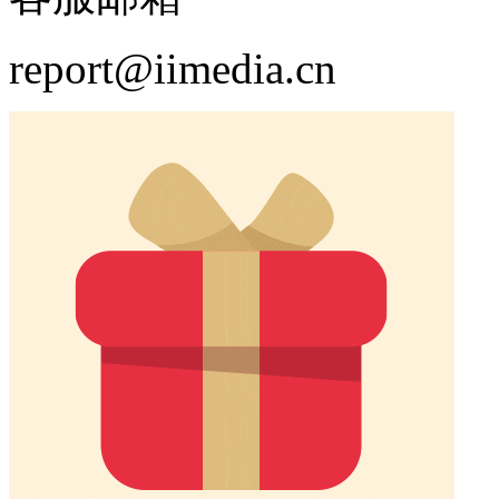
report@iimedia.cn