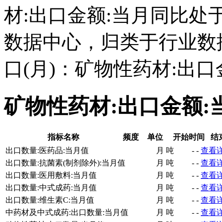
材:出口金额:当月同比
数据中心，归类于行业数
口(月)：矿物性药材:出
矿物性药材:出口金额
指标名称
频度
单位
开始时间
结
出口数量:医药品:当月值
月
吨
-
-
查看
出口数量:抗菌素(制剂除外):当月值
月
吨
-
-
查看
出口数量:医用敷料:当月值
月
吨
-
-
查看
出口数量:中式成药:当月值
月
吨
-
-
查看
出口数量:维生素C:当月值
月
吨
-
-
查看
中药材及中式成药:出口数量:当月值
月
吨
-
-
查看