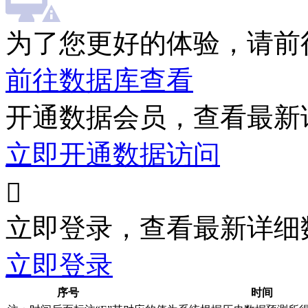
为了您更好的体验，请前
前往数据库查看
开通数据会员，查看最新
立即开通数据访问

立即登录，查看最新详细
立即登录
序号
时间