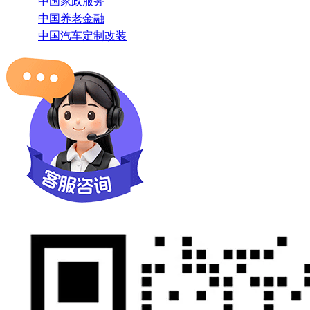
中国家政服务
中国养老金融
中国汽车定制改装