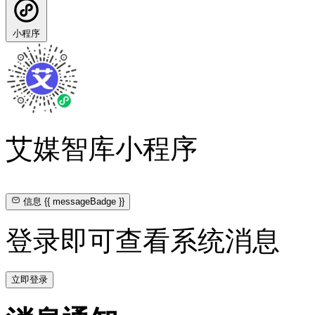
小程序
艾媒智库小程序
信息
{{ messageBadge }}
登录即可查看系统消息
立即登录