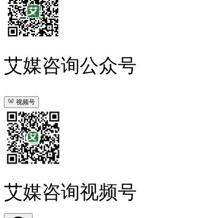
艾媒咨询公众号
视频号
艾媒咨询视频号