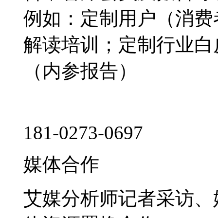
例如：定制用户（消费
解读培训；定制行业白
（内参报告）
181-0273-0697
媒体合作
艾媒分析师记者采访、