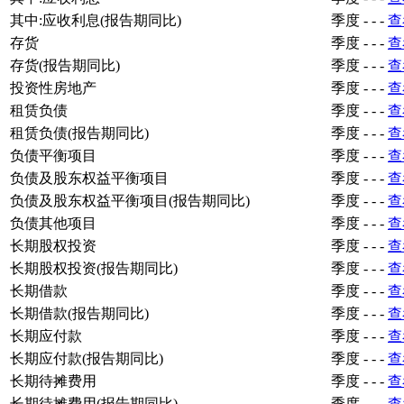
其中:应收利息(报告期同比)
季度
-
-
-
查
存货
季度
-
-
-
查
存货(报告期同比)
季度
-
-
-
查
投资性房地产
季度
-
-
-
查
租赁负债
季度
-
-
-
查
租赁负债(报告期同比)
季度
-
-
-
查
负债平衡项目
季度
-
-
-
查
负债及股东权益平衡项目
季度
-
-
-
查
负债及股东权益平衡项目(报告期同比)
季度
-
-
-
查
负债其他项目
季度
-
-
-
查
长期股权投资
季度
-
-
-
查
长期股权投资(报告期同比)
季度
-
-
-
查
长期借款
季度
-
-
-
查
长期借款(报告期同比)
季度
-
-
-
查
长期应付款
季度
-
-
-
查
长期应付款(报告期同比)
季度
-
-
-
查
长期待摊费用
季度
-
-
-
查
长期待摊费用(报告期同比)
季度
-
-
-
查