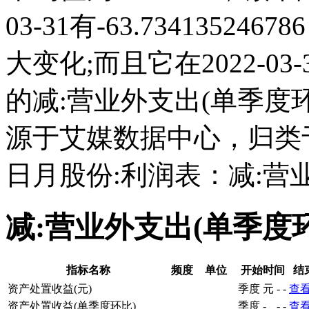
03-31有-63.7341352
大变化;而且它在2022-0
的减:营业外支出(单季度
源于艾媒数据中心，归类
日月股份:利润表：减:营
减:营业外支出(单季度
指标名称
频度
单位
开始时间
结
资产处置收益(元)
季度
元
-
-
查
资产处置收益(单季度环比)
季度
-
-
-
查