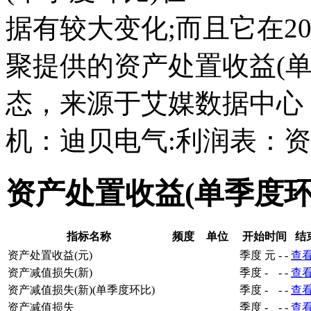
据有较大变化;而且它在202
聚提供的资产处置收益(
态，来源于艾媒数据中心
机：迪贝电气:利润表：资
资产处置收益(单季度
指标名称
频度
单位
开始时间
结
资产处置收益(元)
季度
元
-
-
查
资产减值损失(新)
季度
-
-
-
查
资产减值损失(新)(单季度环比)
季度
-
-
-
查
资产减值损失
季度
-
-
-
查