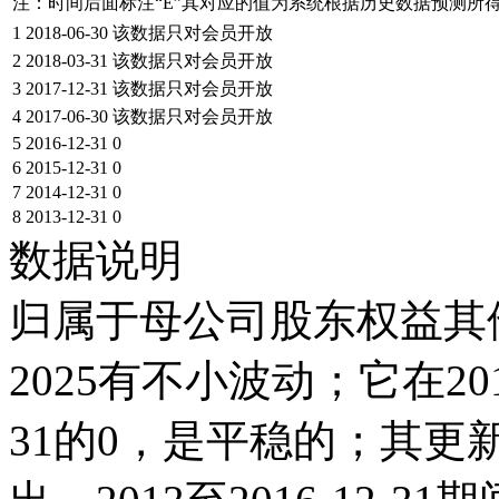
注：时间后面标注“
E
”其对应的值为系统根据历史数据预测所
1
2018-06-30
该数据只对会员开放
2
2018-03-31
该数据只对会员开放
3
2017-12-31
该数据只对会员开放
4
2017-06-30
该数据只对会员开放
5
2016-12-31
0
6
2015-12-31
0
7
2014-12-31
0
8
2013-12-31
0
数据说明
归属于母公司股东权益其他
2025有不小波动；它在2016-
31的0，是平稳的；其