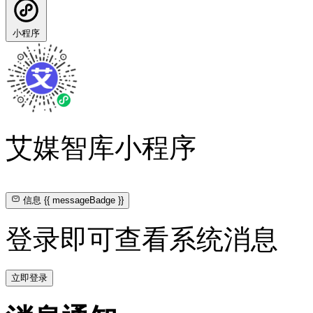
小程序
艾媒智库小程序
信息
{{ messageBadge }}
登录即可查看系统消息
立即登录