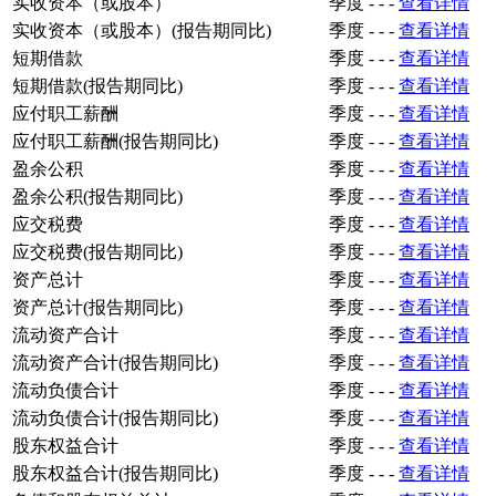
实收资本（或股本）
季度
-
-
-
查看详情
实收资本（或股本）(报告期同比)
季度
-
-
-
查看详情
短期借款
季度
-
-
-
查看详情
短期借款(报告期同比)
季度
-
-
-
查看详情
应付职工薪酬
季度
-
-
-
查看详情
应付职工薪酬(报告期同比)
季度
-
-
-
查看详情
盈余公积
季度
-
-
-
查看详情
盈余公积(报告期同比)
季度
-
-
-
查看详情
应交税费
季度
-
-
-
查看详情
应交税费(报告期同比)
季度
-
-
-
查看详情
资产总计
季度
-
-
-
查看详情
资产总计(报告期同比)
季度
-
-
-
查看详情
流动资产合计
季度
-
-
-
查看详情
流动资产合计(报告期同比)
季度
-
-
-
查看详情
流动负债合计
季度
-
-
-
查看详情
流动负债合计(报告期同比)
季度
-
-
-
查看详情
股东权益合计
季度
-
-
-
查看详情
股东权益合计(报告期同比)
季度
-
-
-
查看详情