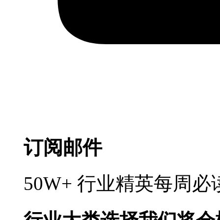
订阅邮件
50W+ 行业精英每周