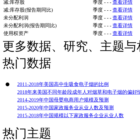
减:库存股
季度
-
-
-
查看详情
减:库存股(报告期同比)
季度
-
-
-
查看详情
未分配利润
季度
-
-
-
查看详情
未分配利润(报告期同比)
季度
-
-
-
查看详情
使用权资产
季度
-
-
-
查看详情
更多数据、研究、主题与
热门数据
2011-2018年美国高中生吸食电子烟的比例
2018年来美国不同年龄段成年人对烟草和电子烟的偏好
2014-2019年中国母婴电商用户规模及预测
2015-2020年中国家政服务业从业人数及预测
2015-2018年中国规模以下家政服务企业从业人数
热门主题