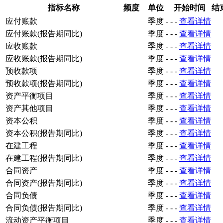
指标名称
频度
单位
开始时间
结
应付账款
季度
-
-
-
查看详情
应付账款(报告期同比)
季度
-
-
-
查看详情
应收账款
季度
-
-
-
查看详情
应收账款(报告期同比)
季度
-
-
-
查看详情
预收款项
季度
-
-
-
查看详情
预收款项(报告期同比)
季度
-
-
-
查看详情
资产平衡项目
季度
-
-
-
查看详情
资产其他项目
季度
-
-
-
查看详情
资本公积
季度
-
-
-
查看详情
资本公积(报告期同比)
季度
-
-
-
查看详情
在建工程
季度
-
-
-
查看详情
在建工程(报告期同比)
季度
-
-
-
查看详情
合同资产
季度
-
-
-
查看详情
合同资产(报告期同比)
季度
-
-
-
查看详情
合同负债
季度
-
-
-
查看详情
合同负债(报告期同比)
季度
-
-
-
查看详情
流动资产平衡项目
季度
-
-
-
查看详情