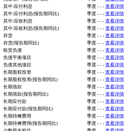
其中:应付利息
季度
-
-
-
查看详情
其中:应付利息(报告期同比)
季度
-
-
-
查看详情
其中:应收利息
季度
-
-
-
查看详情
其中:应收利息(报告期同比)
季度
-
-
-
查看详情
存货
季度
-
-
-
查看详情
存货(报告期同比)
季度
-
-
-
查看详情
租赁负债
季度
-
-
-
查看详情
负债平衡项目
季度
-
-
-
查看详情
负债其他项目
季度
-
-
-
查看详情
长期股权投资
季度
-
-
-
查看详情
长期股权投资(报告期同比)
季度
-
-
-
查看详情
长期借款
季度
-
-
-
查看详情
长期借款(报告期同比)
季度
-
-
-
查看详情
长期应付款
季度
-
-
-
查看详情
长期应付款(报告期同比)
季度
-
-
-
查看详情
长期待摊费用
季度
-
-
-
查看详情
长期待摊费用(报告期同比)
季度
-
-
-
查看详情
少数股东权益
季度
-
-
-
查看详情