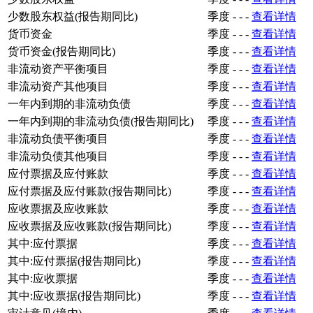
少数股东权益(报告期同比)
季度
-
-
-
查看详情
货币资金
季度
-
-
-
查看详情
货币资金(报告期同比)
季度
-
-
-
查看详情
非流动资产平衡项目
季度
-
-
-
查看详情
非流动资产其他项目
季度
-
-
-
查看详情
一年内到期的非流动负债
季度
-
-
-
查看详情
一年内到期的非流动负债(报告期同比)
季度
-
-
-
查看详情
非流动负债平衡项目
季度
-
-
-
查看详情
非流动负债其他项目
季度
-
-
-
查看详情
应付票据及应付账款
季度
-
-
-
查看详情
应付票据及应付账款(报告期同比)
季度
-
-
-
查看详情
应收票据及应收账款
季度
-
-
-
查看详情
应收票据及应收账款(报告期同比)
季度
-
-
-
查看详情
其中:应付票据
季度
-
-
-
查看详情
其中:应付票据(报告期同比)
季度
-
-
-
查看详情
其中:应收票据
季度
-
-
-
查看详情
其中:应收票据(报告期同比)
季度
-
-
-
查看详情