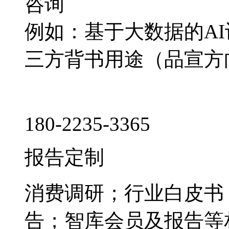
咨询
例如：基于大数据的A
三方背书用途（品宣方
180-2235-3365
报告定制
消费调研；行业白皮书
告；智库会员及报告等