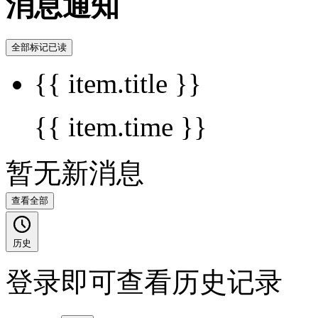
消息通知
全部标记已读
{{ item.title }}
{{ item.time }}
暂无新消息
查看全部
历史
登录即可查看历史记录