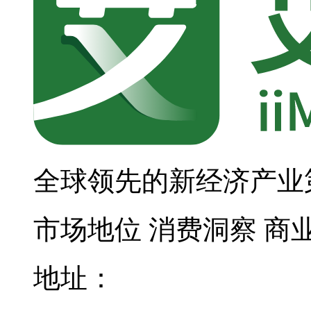
全球领先的新经济产业
市场地位
消费洞察
商
地址：