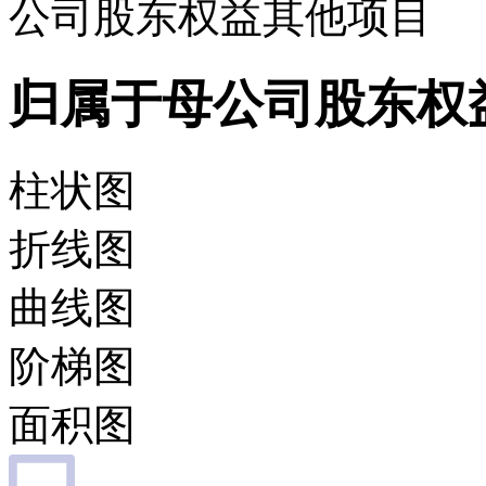
公司股东权益其他项目
归属于母公司股东权
柱状图
折线图
曲线图
阶梯图
面积图