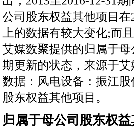
出，2013至2016-12-
公司股东权益其他项目在201
上的数据有较大变化;而且它在
艾媒数聚提供的归属于母
期更新的状态，来源于艾
数据：风电设备：振江股
股东权益其他项目。
归属于母公司股东权益