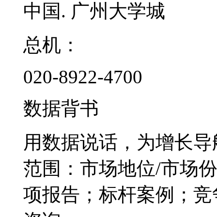
中国. 广州大学城
总机：
020-8922-4700
数据背书
用数据说话，为增长导
范围：市场地位/市场
项报告；标杆案例；竞