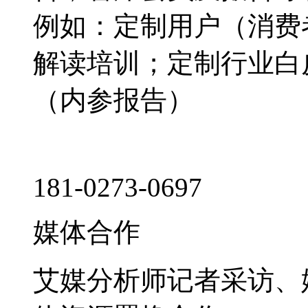
例如：定制用户（消费
解读培训；定制行业白
（内参报告）
181-0273-0697
媒体合作
艾媒分析师记者采访、