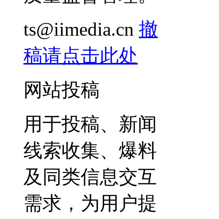
ts@iimedia.cn
撤
稿请点击此处
网站投稿
用于投稿、新闻
线索收集、爆料
及同类信息交互
需求，为用户提