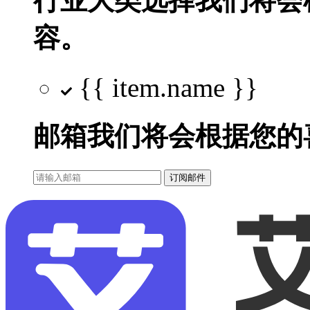
行业大类选择
我们将会
容。
{{ item.name }}
邮箱
我们将会根据您的
订阅邮件