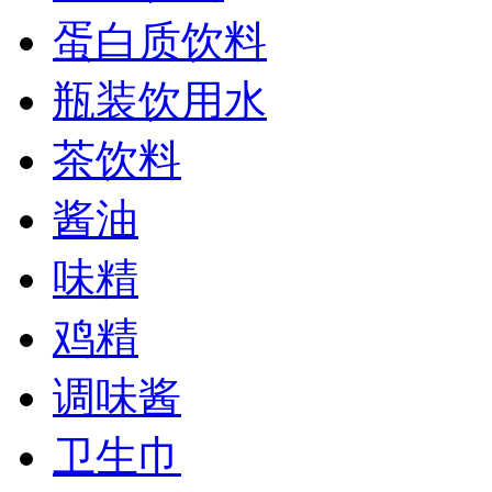
蛋白质饮料
瓶装饮用水
茶饮料
酱油
味精
鸡精
调味酱
卫生巾