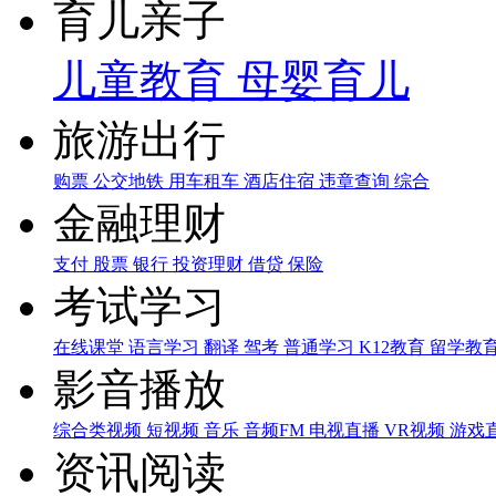
育儿亲子
儿童教育
母婴育儿
旅游出行
购票
公交地铁
用车租车
酒店住宿
违章查询
综合
金融理财
支付
股票
银行
投资理财
借贷
保险
考试学习
在线课堂
语言学习
翻译
驾考
普通学习
K12教育
留学教
影音播放
综合类视频
短视频
音乐
音频FM
电视直播
VR视频
游戏
资讯阅读