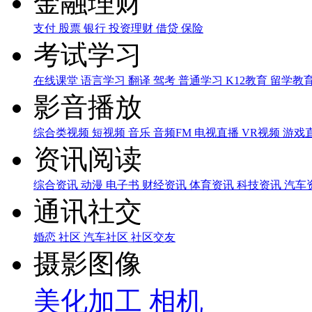
金融理财
支付
股票
银行
投资理财
借贷
保险
考试学习
在线课堂
语言学习
翻译
驾考
普通学习
K12教育
留学教
影音播放
综合类视频
短视频
音乐
音频FM
电视直播
VR视频
游戏
资讯阅读
综合资讯
动漫
电子书
财经资讯
体育资讯
科技资讯
汽车
通讯社交
婚恋
社区
汽车社区
社区交友
摄影图像
美化加工
相机