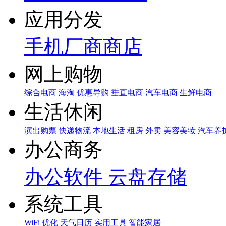
应用分发
手机厂商商店
网上购物
综合电商
海淘
优惠导购
垂直电商
汽车电商
生鲜电商
生活休闲
演出购票
快递物流
本地生活
租房
外卖
美容美妆
汽车养
办公商务
办公软件
云盘存储
系统工具
WiFi
优化
天气日历
实用工具
智能家居