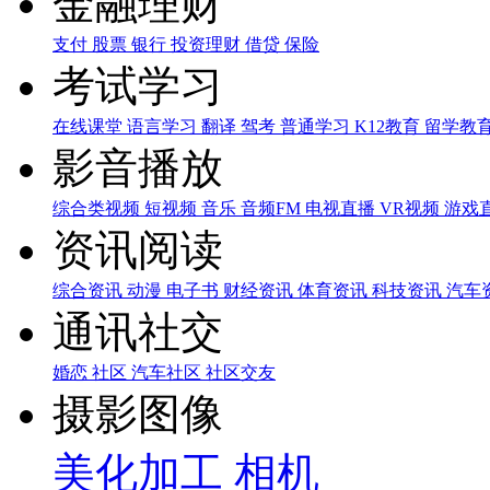
金融理财
支付
股票
银行
投资理财
借贷
保险
考试学习
在线课堂
语言学习
翻译
驾考
普通学习
K12教育
留学教
影音播放
综合类视频
短视频
音乐
音频FM
电视直播
VR视频
游戏
资讯阅读
综合资讯
动漫
电子书
财经资讯
体育资讯
科技资讯
汽车
通讯社交
婚恋
社区
汽车社区
社区交友
摄影图像
美化加工
相机