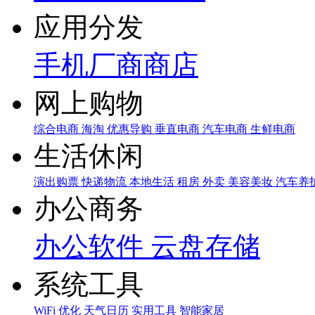
应用分发
手机厂商商店
网上购物
综合电商
海淘
优惠导购
垂直电商
汽车电商
生鲜电商
生活休闲
演出购票
快递物流
本地生活
租房
外卖
美容美妆
汽车养
办公商务
办公软件
云盘存储
系统工具
WiFi
优化
天气日历
实用工具
智能家居