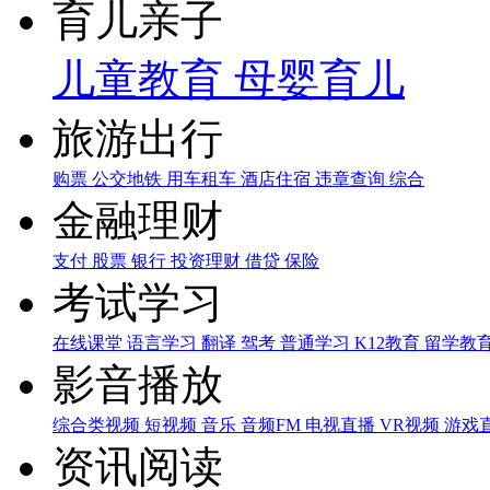
育儿亲子
儿童教育
母婴育儿
旅游出行
购票
公交地铁
用车租车
酒店住宿
违章查询
综合
金融理财
支付
股票
银行
投资理财
借贷
保险
考试学习
在线课堂
语言学习
翻译
驾考
普通学习
K12教育
留学教
影音播放
综合类视频
短视频
音乐
音频FM
电视直播
VR视频
游戏
资讯阅读