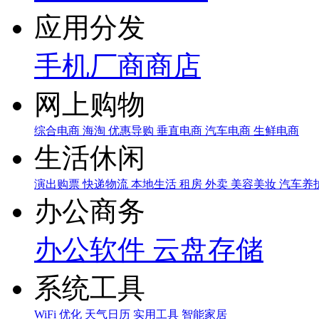
应用分发
手机厂商商店
网上购物
综合电商
海淘
优惠导购
垂直电商
汽车电商
生鲜电商
生活休闲
演出购票
快递物流
本地生活
租房
外卖
美容美妆
汽车养
办公商务
办公软件
云盘存储
系统工具
WiFi
优化
天气日历
实用工具
智能家居