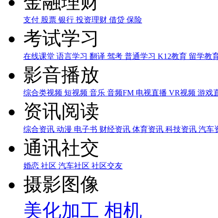
金融理财
支付
股票
银行
投资理财
借贷
保险
考试学习
在线课堂
语言学习
翻译
驾考
普通学习
K12教育
留学教
影音播放
综合类视频
短视频
音乐
音频FM
电视直播
VR视频
游戏
资讯阅读
综合资讯
动漫
电子书
财经资讯
体育资讯
科技资讯
汽车
通讯社交
婚恋
社区
汽车社区
社区交友
摄影图像
美化加工
相机