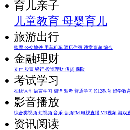
育儿亲子
儿童教育
母婴育儿
旅游出行
购票
公交地铁
用车租车
酒店住宿
违章查询
综合
金融理财
支付
股票
银行
投资理财
借贷
保险
考试学习
在线课堂
语言学习
翻译
驾考
普通学习
K12教育
留学教
影音播放
综合类视频
短视频
音乐
音频FM
电视直播
VR视频
游戏
资讯阅读