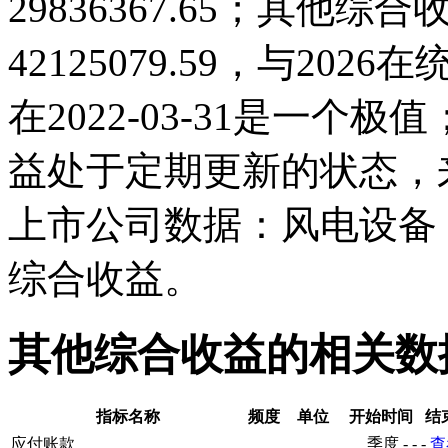
29836367.65；其他综合收
42125079.59，与20
在2022-03-31是一
益处于定期更新的状态，
上市公司数据：风电设备
综合收益。
其他综合收益的相关数
指标名称
频度
单位
开始时间
结
应付账款
季度
-
-
-
查