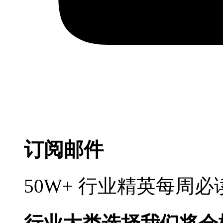
订阅邮件
50W+ 行业精英每周