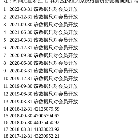
注：时间后面标注“
E
”其对应的值为系统根据历史数据预测所
1
2022-03-31
该数据只对会员开放
2
2021-12-31
该数据只对会员开放
3
2021-09-30
该数据只对会员开放
4
2021-06-30
该数据只对会员开放
5
2021-03-31
该数据只对会员开放
6
2020-12-31
该数据只对会员开放
7
2020-09-30
该数据只对会员开放
8
2020-06-30
该数据只对会员开放
9
2020-03-31
该数据只对会员开放
10
2019-12-31
该数据只对会员开放
11
2019-09-30
该数据只对会员开放
12
2019-06-30
该数据只对会员开放
13
2019-03-31
该数据只对会员开放
14
2018-12-31
42125079.59
15
2018-09-30
47005794.67
16
2018-06-30
44075450.92
17
2018-03-31
41333023.92
18
2017-12-31
43230952.21