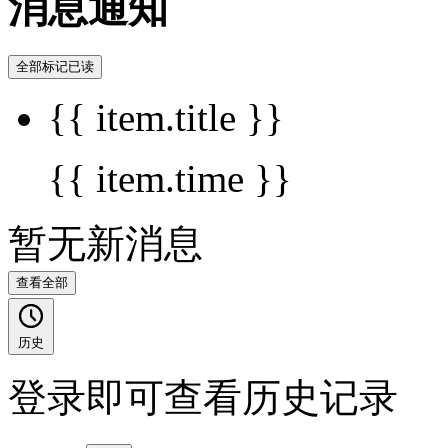
消息通知
全部标记已读
{{ item.title }}
{{ item.time }}
暂无新消息
查看全部
历史
登录即可查看历史记录