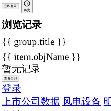
立即登录
历史
浏览记录
{{ group.title }}
{{ item.objName }}
暂无记录
查看全部
登录
上市公司数据
风电设备