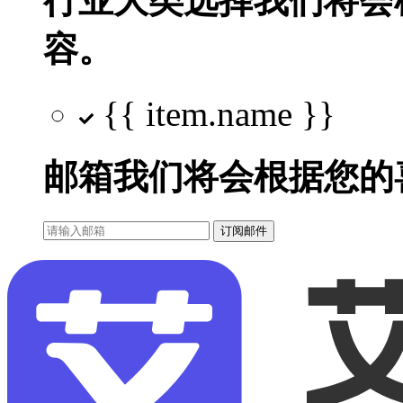
行业大类选择
我们将会
容。
{{ item.name }}
邮箱
我们将会根据您的
订阅邮件