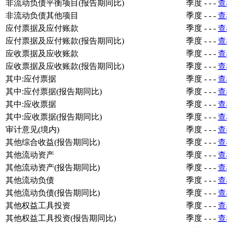
非流动负债平衡项目(报告期同比)
季度
-
-
-
查
非流动负债其他项目
季度
-
-
-
查
应付票据及应付账款
季度
-
-
-
查
应付票据及应付账款(报告期同比)
季度
-
-
-
查
应收票据及应收账款
季度
-
-
-
查
应收票据及应收账款(报告期同比)
季度
-
-
-
查
其中:应付票据
季度
-
-
-
查
其中:应付票据(报告期同比)
季度
-
-
-
查
其中:应收票据
季度
-
-
-
查
其中:应收票据(报告期同比)
季度
-
-
-
查
审计意见(境内)
季度
-
-
-
查
其他综合收益(报告期同比)
季度
-
-
-
查
其他流动资产
季度
-
-
-
查
其他流动资产(报告期同比)
季度
-
-
-
查
其他流动负债
季度
-
-
-
查
其他流动负债(报告期同比)
季度
-
-
-
查
其他权益工具投资
季度
-
-
-
查
其他权益工具投资(报告期同比)
季度
-
-
-
查