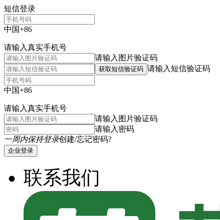
短信登录
中国+86
请输入真实手机号
请输入图片验证码
请输入短信验证码
获取短信验证码
中国+86
请输入真实手机号
请输入图片验证码
请输入密码
一周内保持登录
创建/忘记密码?
企业登录
联系我们