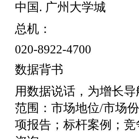
中国. 广州大学城
总机：
020-8922-4700
数据背书
用数据说话，为增长导
范围：市场地位/市场
项报告；标杆案例；竞