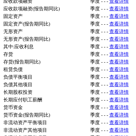
应收款项融资
季度
-
-
-
查看详情
应收款项融资(报告期同比)
季度
-
-
-
查看详情
固定资产
季度
-
-
-
查看详情
固定资产(报告期同比)
季度
-
-
-
查看详情
无形资产
季度
-
-
-
查看详情
无形资产(报告期同比)
季度
-
-
-
查看详情
其中:应收利息
季度
-
-
-
查看详情
存货
季度
-
-
-
查看详情
存货(报告期同比)
季度
-
-
-
查看详情
租赁负债
季度
-
-
-
查看详情
负债平衡项目
季度
-
-
-
查看详情
负债其他项目
季度
-
-
-
查看详情
长期股权投资
季度
-
-
-
查看详情
长期应付职工薪酬
季度
-
-
-
查看详情
货币资金
季度
-
-
-
查看详情
货币资金(报告期同比)
季度
-
-
-
查看详情
非流动资产平衡项目
季度
-
-
-
查看详情
非流动资产其他项目
季度
-
-
-
查看详情