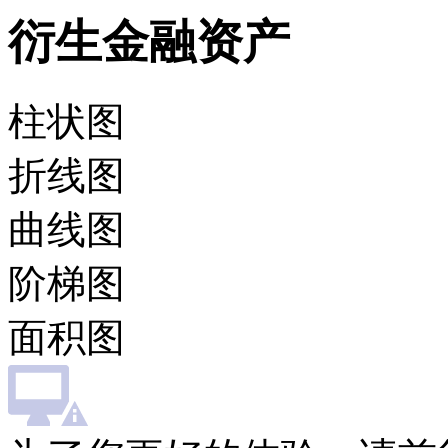
衍生金融资产
柱状图
折线图
曲线图
阶梯图
面积图