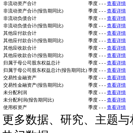
非流动资产合计
季度
-
-
-
查看详情
非流动资产合计(报告期同比)
季度
-
-
-
查看详情
非流动负债合计
季度
-
-
-
查看详情
非流动负债合计(报告期同比)
季度
-
-
-
查看详情
其他应付款合计
季度
-
-
-
查看详情
其他应付款合计(报告期同比)
季度
-
-
-
查看详情
其他应收款合计
季度
-
-
-
查看详情
其他应收款合计(报告期同比)
季度
-
-
-
查看详情
归属于母公司股东权益总计
季度
-
-
-
查看详情
归属于母公司股东权益总计(报告期同比)
季度
-
-
-
查看详情
交易性金融资产
季度
-
-
-
查看详情
交易性金融资产(报告期同比)
季度
-
-
-
查看详情
未分配利润
季度
-
-
-
查看详情
未分配利润(报告期同比)
季度
-
-
-
查看详情
使用权资产
季度
-
-
-
查看详情
更多数据、研究、主题与