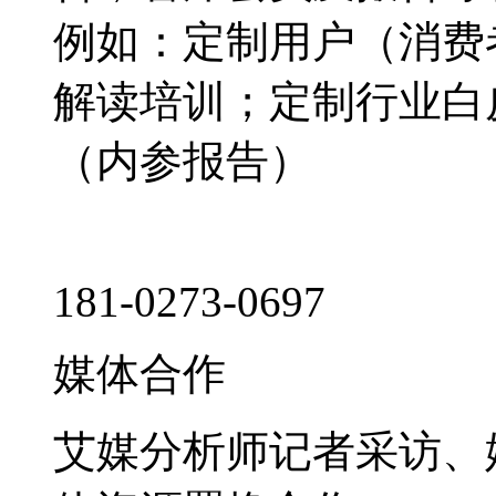
例如：定制用户（消费
解读培训；定制行业白
（内参报告）
181-0273-0697
媒体合作
艾媒分析师记者采访、