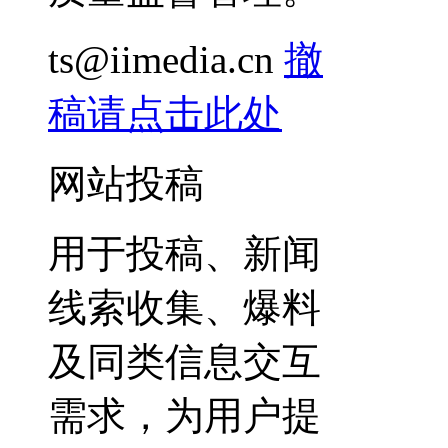
ts@iimedia.cn
撤
稿请点击此处
网站投稿
用于投稿、新闻
线索收集、爆料
及同类信息交互
需求，为用户提