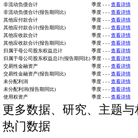
非流动负债合计
季度
-
-
-
查看详情
非流动负债合计(报告期同比)
季度
-
-
-
查看详情
其他应付款合计
季度
-
-
-
查看详情
其他应付款合计(报告期同比)
季度
-
-
-
查看详情
其他应收款合计
季度
-
-
-
查看详情
其他应收款合计(报告期同比)
季度
-
-
-
查看详情
归属于母公司股东权益总计
季度
-
-
-
查看详情
归属于母公司股东权益总计(报告期同比)
季度
-
-
-
查看详情
交易性金融资产
季度
-
-
-
查看详情
交易性金融资产(报告期同比)
季度
-
-
-
查看详情
未分配利润
季度
-
-
-
查看详情
未分配利润(报告期同比)
季度
-
-
-
查看详情
使用权资产
季度
-
-
-
查看详情
更多数据、研究、主题与
热门数据