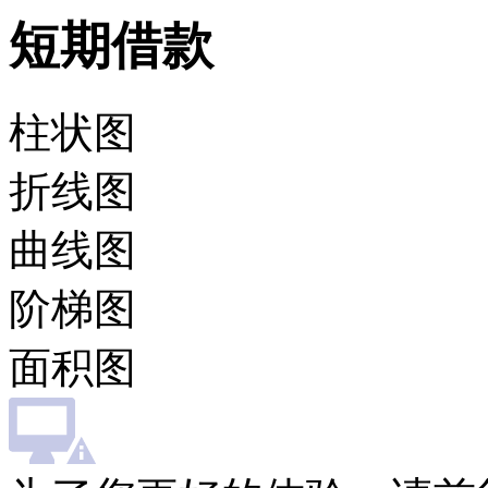
短期借款
柱状图
折线图
曲线图
阶梯图
面积图