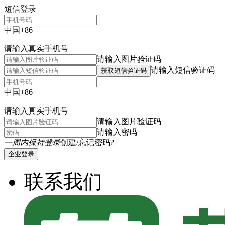
短信登录
中国+86
请输入真实手机号
请输入图片验证码
请输入短信验证码
获取短信验证码
中国+86
请输入真实手机号
请输入图片验证码
请输入密码
一周内保持登录
创建/忘记密码?
企业登录
联系我们