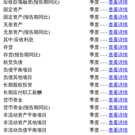
应收款项融资(报告期同比)
季度
-
-
-
查看详情
固定资产
季度
-
-
-
查看详情
固定资产(报告期同比)
季度
-
-
-
查看详情
无形资产
季度
-
-
-
查看详情
无形资产(报告期同比)
季度
-
-
-
查看详情
其中:应收利息
季度
-
-
-
查看详情
存货
季度
-
-
-
查看详情
存货(报告期同比)
季度
-
-
-
查看详情
租赁负债
季度
-
-
-
查看详情
负债平衡项目
季度
-
-
-
查看详情
负债其他项目
季度
-
-
-
查看详情
长期股权投资
季度
-
-
-
查看详情
长期应付职工薪酬
季度
-
-
-
查看详情
货币资金
季度
-
-
-
查看详情
货币资金(报告期同比)
季度
-
-
-
查看详情
非流动资产平衡项目
季度
-
-
-
查看详情
非流动资产其他项目
季度
-
-
-
查看详情
非流动负债平衡项目
季度
-
-
-
查看详情