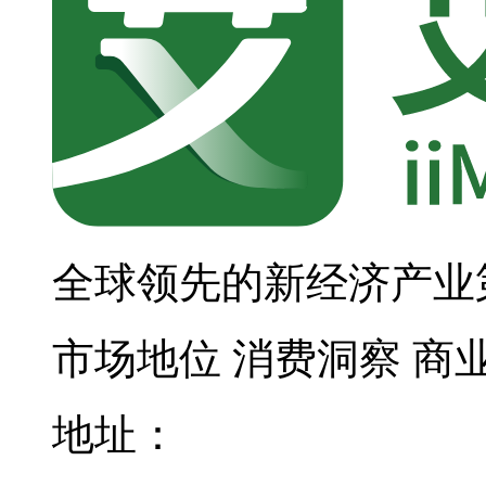
全球领先的新经济产业
市场地位
消费洞察
商
地址：