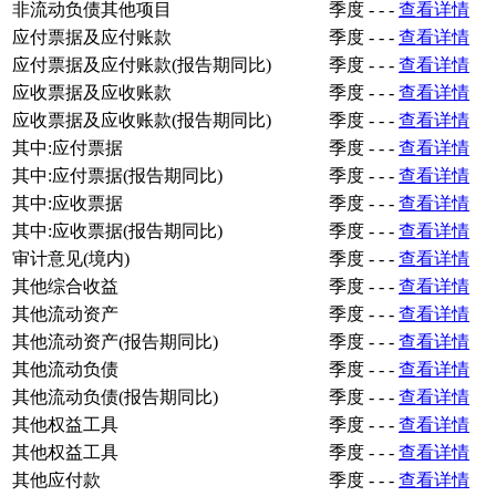
非流动负债其他项目
季度
-
-
-
查看详情
应付票据及应付账款
季度
-
-
-
查看详情
应付票据及应付账款(报告期同比)
季度
-
-
-
查看详情
应收票据及应收账款
季度
-
-
-
查看详情
应收票据及应收账款(报告期同比)
季度
-
-
-
查看详情
其中:应付票据
季度
-
-
-
查看详情
其中:应付票据(报告期同比)
季度
-
-
-
查看详情
其中:应收票据
季度
-
-
-
查看详情
其中:应收票据(报告期同比)
季度
-
-
-
查看详情
审计意见(境内)
季度
-
-
-
查看详情
其他综合收益
季度
-
-
-
查看详情
其他流动资产
季度
-
-
-
查看详情
其他流动资产(报告期同比)
季度
-
-
-
查看详情
其他流动负债
季度
-
-
-
查看详情
其他流动负债(报告期同比)
季度
-
-
-
查看详情
其他权益工具
季度
-
-
-
查看详情
其他权益工具
季度
-
-
-
查看详情
其他应付款
季度
-
-
-
查看详情