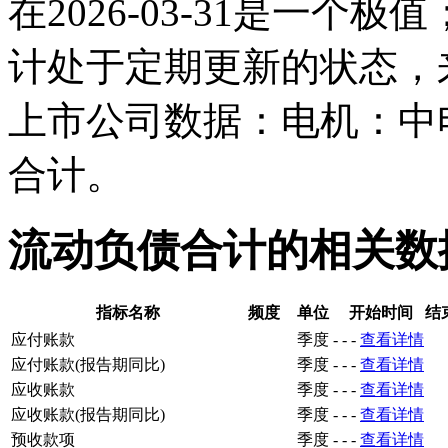
在2026-03-31是一
计处于定期更新的状态，
上市公司数据：电机：中
合计。
流动负债合计的相关数
指标名称
频度
单位
开始时间
结
应付账款
季度
-
-
-
查看详情
应付账款(报告期同比)
季度
-
-
-
查看详情
应收账款
季度
-
-
-
查看详情
应收账款(报告期同比)
季度
-
-
-
查看详情
预收款项
季度
-
-
-
查看详情