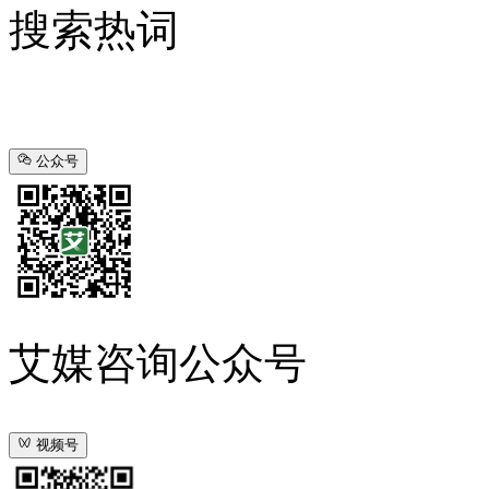
搜索热词
公众号
艾媒咨询公众号
视频号