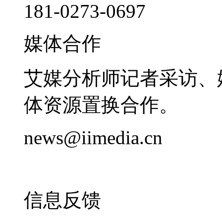
181-0273-0697
媒体合作
艾媒分析师记者采访、
体资源置换合作。
news@iimedia.cn
信息反馈