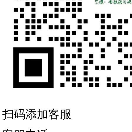
扫码添加客服