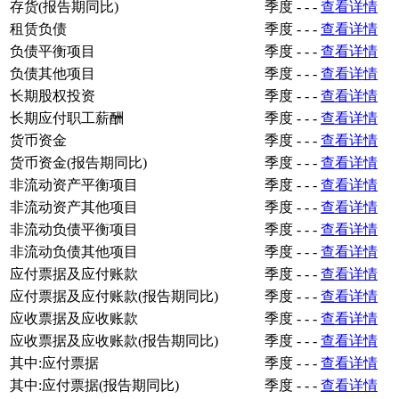
存货(报告期同比)
季度
-
-
-
查看详情
租赁负债
季度
-
-
-
查看详情
负债平衡项目
季度
-
-
-
查看详情
负债其他项目
季度
-
-
-
查看详情
长期股权投资
季度
-
-
-
查看详情
长期应付职工薪酬
季度
-
-
-
查看详情
货币资金
季度
-
-
-
查看详情
货币资金(报告期同比)
季度
-
-
-
查看详情
非流动资产平衡项目
季度
-
-
-
查看详情
非流动资产其他项目
季度
-
-
-
查看详情
非流动负债平衡项目
季度
-
-
-
查看详情
非流动负债其他项目
季度
-
-
-
查看详情
应付票据及应付账款
季度
-
-
-
查看详情
应付票据及应付账款(报告期同比)
季度
-
-
-
查看详情
应收票据及应收账款
季度
-
-
-
查看详情
应收票据及应收账款(报告期同比)
季度
-
-
-
查看详情
其中:应付票据
季度
-
-
-
查看详情
其中:应付票据(报告期同比)
季度
-
-
-
查看详情