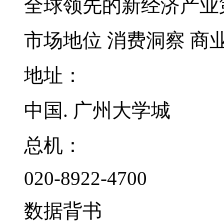
全球领先的新经济产业
市场地位
消费洞察
商
地址：
中国. 广州大学城
总机：
020-8922-4700
数据背书