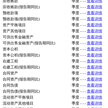
应收账款
季度
-
-
-
查看详情
应收账款(报告期同比)
季度
-
-
-
查看详情
预收款项
季度
-
-
-
查看详情
预收款项(报告期同比)
季度
-
-
-
查看详情
资产平衡项目
季度
-
-
-
查看详情
资产其他项目
季度
-
-
-
查看详情
可供出售金融资产
季度
-
-
-
查看详情
可供出售金融资产(报告期同比)
季度
-
-
-
查看详情
资本公积
季度
-
-
-
查看详情
资本公积(报告期同比)
季度
-
-
-
查看详情
在建工程
季度
-
-
-
查看详情
在建工程(报告期同比)
季度
-
-
-
查看详情
合同资产
季度
-
-
-
查看详情
合同资产(报告期同比)
季度
-
-
-
查看详情
合同负债
季度
-
-
-
查看详情
合同负债(报告期同比)
季度
-
-
-
查看详情
流动资产平衡项目
季度
-
-
-
查看详情
流动资产其他项目
季度
-
-
-
查看详情