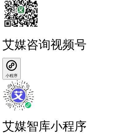
艾媒咨询视频号
小程序
艾媒智库小程序