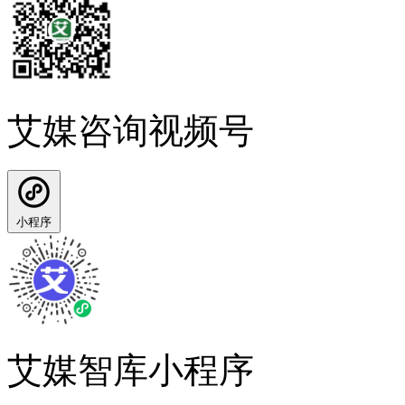
艾媒咨询视频号
小程序
艾媒智库小程序