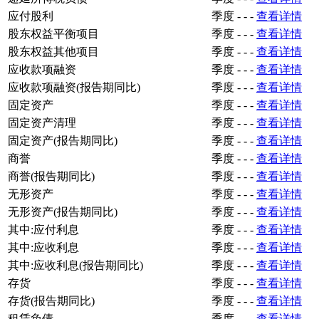
应付股利
季度
-
-
-
查看详情
股东权益平衡项目
季度
-
-
-
查看详情
股东权益其他项目
季度
-
-
-
查看详情
应收款项融资
季度
-
-
-
查看详情
应收款项融资(报告期同比)
季度
-
-
-
查看详情
固定资产
季度
-
-
-
查看详情
固定资产清理
季度
-
-
-
查看详情
固定资产(报告期同比)
季度
-
-
-
查看详情
商誉
季度
-
-
-
查看详情
商誉(报告期同比)
季度
-
-
-
查看详情
无形资产
季度
-
-
-
查看详情
无形资产(报告期同比)
季度
-
-
-
查看详情
其中:应付利息
季度
-
-
-
查看详情
其中:应收利息
季度
-
-
-
查看详情
其中:应收利息(报告期同比)
季度
-
-
-
查看详情
存货
季度
-
-
-
查看详情
存货(报告期同比)
季度
-
-
-
查看详情
租赁负债
季度
-
-
-
查看详情