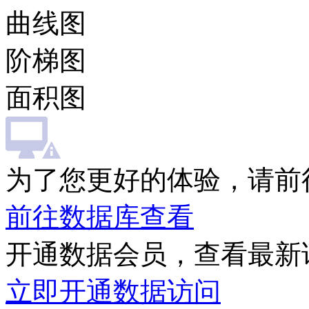
曲线图
阶梯图
面积图
为了您更好的体验，请前
前往数据库查看
开通数据会员，查看最新
立即开通数据访问