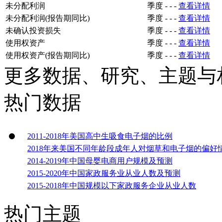
未分配利润
季度
-
-
-
查看详情
未分配利润(报告期同比)
季度
-
-
-
查看详情
未确认投资损失
季度
-
-
-
查看详情
使用权资产
季度
-
-
-
查看详情
使用权资产(报告期同比)
季度
-
-
-
查看详情
更多数据、研究、主题与
热门数据
2011-2018年美国高中生吸食电子烟的比例
2018年来美国不同年龄段成年人对烟草和电子烟的偏好
2014-2019年中国母婴电商用户规模及预测
2015-2020年中国家政服务业从业人数及预测
2015-2018年中国规模以下家政服务企业从业人数
热门主题