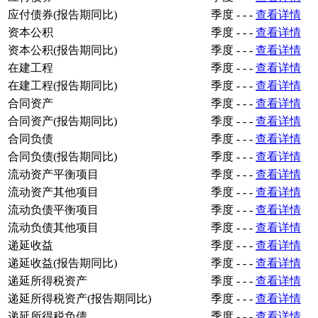
应付债券(报告期同比)
季度
-
-
-
查看详情
资本公积
季度
-
-
-
查看详情
资本公积(报告期同比)
季度
-
-
-
查看详情
在建工程
季度
-
-
-
查看详情
在建工程(报告期同比)
季度
-
-
-
查看详情
合同资产
季度
-
-
-
查看详情
合同资产(报告期同比)
季度
-
-
-
查看详情
合同负债
季度
-
-
-
查看详情
合同负债(报告期同比)
季度
-
-
-
查看详情
流动资产平衡项目
季度
-
-
-
查看详情
流动资产其他项目
季度
-
-
-
查看详情
流动负债平衡项目
季度
-
-
-
查看详情
流动负债其他项目
季度
-
-
-
查看详情
递延收益
季度
-
-
-
查看详情
递延收益(报告期同比)
季度
-
-
-
查看详情
递延所得税资产
季度
-
-
-
查看详情
递延所得税资产(报告期同比)
季度
-
-
-
查看详情
递延所得税负债
季度
-
-
-
查看详情