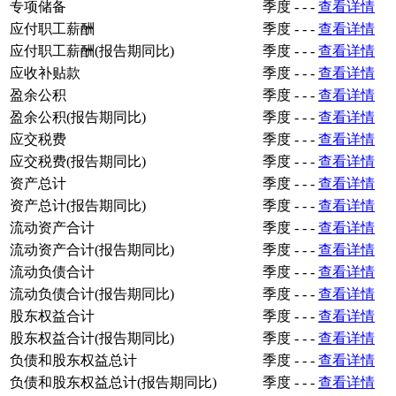
专项储备
季度
-
-
-
查看详情
应付职工薪酬
季度
-
-
-
查看详情
应付职工薪酬(报告期同比)
季度
-
-
-
查看详情
应收补贴款
季度
-
-
-
查看详情
盈余公积
季度
-
-
-
查看详情
盈余公积(报告期同比)
季度
-
-
-
查看详情
应交税费
季度
-
-
-
查看详情
应交税费(报告期同比)
季度
-
-
-
查看详情
资产总计
季度
-
-
-
查看详情
资产总计(报告期同比)
季度
-
-
-
查看详情
流动资产合计
季度
-
-
-
查看详情
流动资产合计(报告期同比)
季度
-
-
-
查看详情
流动负债合计
季度
-
-
-
查看详情
流动负债合计(报告期同比)
季度
-
-
-
查看详情
股东权益合计
季度
-
-
-
查看详情
股东权益合计(报告期同比)
季度
-
-
-
查看详情
负债和股东权益总计
季度
-
-
-
查看详情
负债和股东权益总计(报告期同比)
季度
-
-
-
查看详情