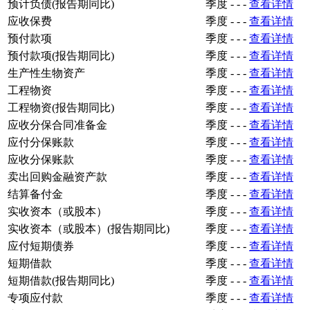
预计负债(报告期同比)
季度
-
-
-
查看详情
应收保费
季度
-
-
-
查看详情
预付款项
季度
-
-
-
查看详情
预付款项(报告期同比)
季度
-
-
-
查看详情
生产性生物资产
季度
-
-
-
查看详情
工程物资
季度
-
-
-
查看详情
工程物资(报告期同比)
季度
-
-
-
查看详情
应收分保合同准备金
季度
-
-
-
查看详情
应付分保账款
季度
-
-
-
查看详情
应收分保账款
季度
-
-
-
查看详情
卖出回购金融资产款
季度
-
-
-
查看详情
结算备付金
季度
-
-
-
查看详情
实收资本（或股本）
季度
-
-
-
查看详情
实收资本（或股本）(报告期同比)
季度
-
-
-
查看详情
应付短期债券
季度
-
-
-
查看详情
短期借款
季度
-
-
-
查看详情
短期借款(报告期同比)
季度
-
-
-
查看详情
专项应付款
季度
-
-
-
查看详情