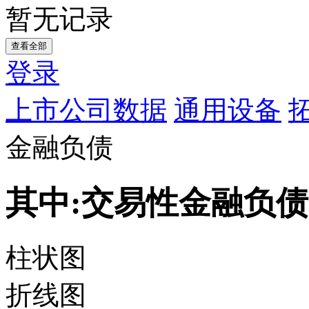
暂无记录
查看全部
登录
上市公司数据
通用设备
金融负债
其中:交易性金融负债
柱状图
折线图