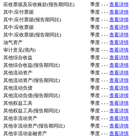
应收票据及应收账款(报告期同比)
季度
-
-
-
查看详情
其中:应付票据
季度
-
-
-
查看详情
其中:应付票据(报告期同比)
季度
-
-
-
查看详情
其中:应收票据
季度
-
-
-
查看详情
其中:应收票据(报告期同比)
季度
-
-
-
查看详情
油气资产
季度
-
-
-
查看详情
审计意见(境内)
季度
-
-
-
查看详情
其他综合收益
季度
-
-
-
查看详情
其他综合收益(报告期同比)
季度
-
-
-
查看详情
其他流动资产
季度
-
-
-
查看详情
其他流动资产(报告期同比)
季度
-
-
-
查看详情
其他流动负债
季度
-
-
-
查看详情
其他流动负债(报告期同比)
季度
-
-
-
查看详情
其他权益工具
季度
-
-
-
查看详情
其他权益工具(报告期同比)
季度
-
-
-
查看详情
其他非流动资产
季度
-
-
-
查看详情
其他非流动资产(报告期同比)
季度
-
-
-
查看详情
其他非流动金融资产
季度
-
-
-
查看详情