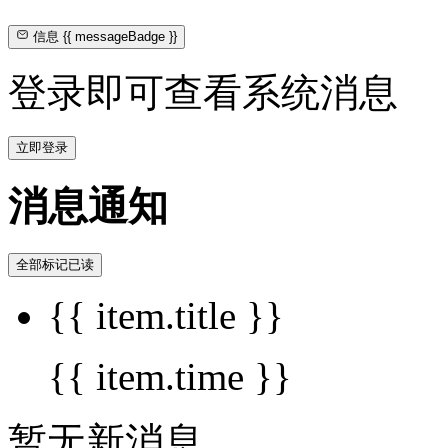
信息
{{ messageBadge }}
登录即可查看系统消息
立即登录
消息通知
全部标记已读
{{ item.title }}
{{ item.time }}
暂无新消息