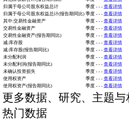
归属于母公司股东权益总计
季度
-
-
-
查看详情
归属于母公司股东权益总计(报告期同比)
季度
-
-
-
查看详情
其中:交易性金融资产
季度
-
-
-
查看详情
交易性金融资产
季度
-
-
-
查看详情
交易性金融资产(报告期同比)
季度
-
-
-
查看详情
减:库存股
季度
-
-
-
查看详情
减:库存股(报告期同比)
季度
-
-
-
查看详情
未分配利润
季度
-
-
-
查看详情
未分配利润(报告期同比)
季度
-
-
-
查看详情
未确认投资损失
季度
-
-
-
查看详情
使用权资产
季度
-
-
-
查看详情
使用权资产(报告期同比)
季度
-
-
-
查看详情
更多数据、研究、主题与
热门数据