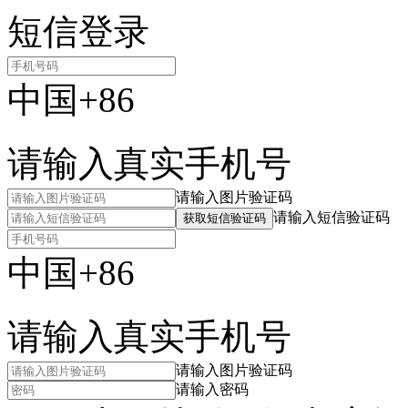
短信登录
中国+86
请输入真实手机号
请输入图片验证码
请输入短信验证码
获取短信验证码
中国+86
请输入真实手机号
请输入图片验证码
请输入密码