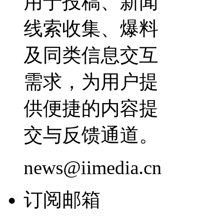
用于投稿、新闻
线索收集、爆料
及同类信息交互
需求，为用户提
供便捷的内容提
交与反馈通道。
news@iimedia.cn
订阅邮箱