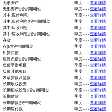
无形资产
季度
-
-
-
查看详情
无形资产(报告期同比)
季度
-
-
-
查看详情
其中:应付利息
季度
-
-
-
查看详情
其中:应付利息(报告期同比)
季度
-
-
-
查看详情
其中:应收利息
季度
-
-
-
查看详情
其中:应收利息(报告期同比)
季度
-
-
-
查看详情
存货
季度
-
-
-
查看详情
存货(报告期同比)
季度
-
-
-
查看详情
租赁负债
季度
-
-
-
查看详情
租赁负债(报告期同比)
季度
-
-
-
查看详情
负债平衡项目
季度
-
-
-
查看详情
负债其他项目
季度
-
-
-
查看详情
发放贷款及垫款
季度
-
-
-
查看详情
长期股权投资
季度
-
-
-
查看详情
长期股权投资(报告期同比)
季度
-
-
-
查看详情
长期借款
季度
-
-
-
查看详情
长期借款(报告期同比)
季度
-
-
-
查看详情
长期应付款
季度
-
-
-
查看详情