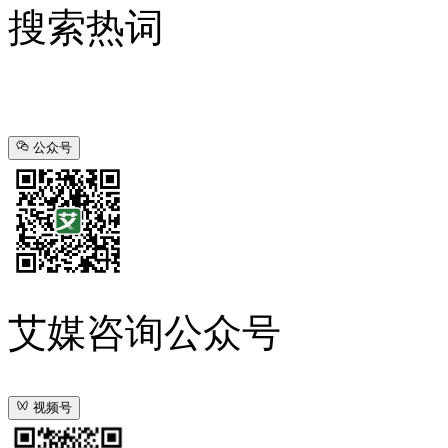
搜索热词
公众号
艾媒咨询公众号
视频号