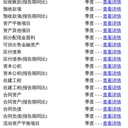
应收账款(报告期同比)
季度
-
-
-
查看详情
预收款项
季度
-
-
-
查看详情
预收款项(报告期同比)
季度
-
-
-
查看详情
资产平衡项目
季度
-
-
-
查看详情
资产其他项目
季度
-
-
-
查看详情
拟分配现金股利
季度
-
-
-
查看详情
可供出售金融资产
季度
-
-
-
查看详情
应付债券
季度
-
-
-
查看详情
应付债券(报告期同比)
季度
-
-
-
查看详情
资本公积
季度
-
-
-
查看详情
资本公积(报告期同比)
季度
-
-
-
查看详情
在建工程
季度
-
-
-
查看详情
在建工程(报告期同比)
季度
-
-
-
查看详情
合同资产
季度
-
-
-
查看详情
合同资产(报告期同比)
季度
-
-
-
查看详情
合同负债
季度
-
-
-
查看详情
合同负债(报告期同比)
季度
-
-
-
查看详情
流动资产平衡项目
季度
-
-
-
查看详情