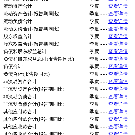
流动资产合计
季度
-
-
-
查看详情
流动资产合计(报告期同比)
季度
-
-
-
查看详情
流动负债合计
季度
-
-
-
查看详情
流动负债合计(报告期同比)
季度
-
-
-
查看详情
股东权益合计
季度
-
-
-
查看详情
股东权益合计(报告期同比)
季度
-
-
-
查看详情
负债和股东权益总计
季度
-
-
-
查看详情
负债和股东权益总计(报告期同比)
季度
-
-
-
查看详情
负债合计
季度
-
-
-
查看详情
负债合计(报告期同比)
季度
-
-
-
查看详情
非流动资产合计
季度
-
-
-
查看详情
非流动资产合计(报告期同比)
季度
-
-
-
查看详情
非流动负债合计
季度
-
-
-
查看详情
非流动负债合计(报告期同比)
季度
-
-
-
查看详情
其他应付款合计
季度
-
-
-
查看详情
其他应付款合计(报告期同比)
季度
-
-
-
查看详情
其他应收款合计
季度
-
-
-
查看详情
其他应收款合计(报告期同比)
季度
-
-
-
查看详情