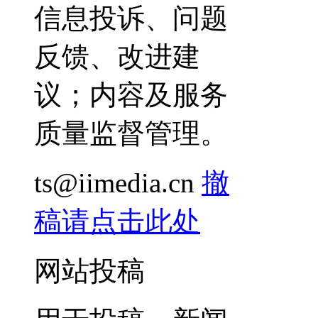
信息投诉、问题
反馈、改进建
议；内容及服务
质量监督管理。
ts@iimedia.cn
撤
稿请点击此处
网站投稿