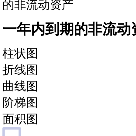
的非流动资产
一年内到期的非流动
柱状图
折线图
曲线图
阶梯图
面积图