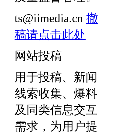
ts@iimedia.cn
撤
稿请点击此处
网站投稿
用于投稿、新闻
线索收集、爆料
及同类信息交互
需求，为用户提