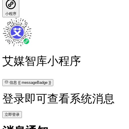
小程序
艾媒智库小程序
信息
{{ messageBadge }}
登录即可查看系统消息
立即登录