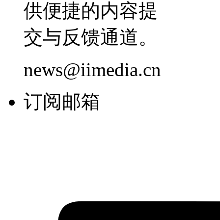
供便捷的内容提
交与反馈通道。
news@iimedia.cn
订阅邮箱