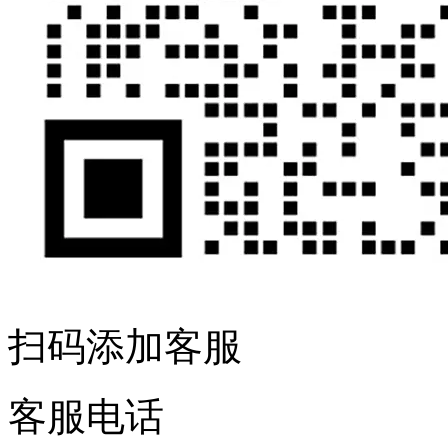
扫码添加客服
客服电话