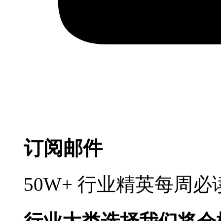
订阅邮件
50W+ 行业精英每周