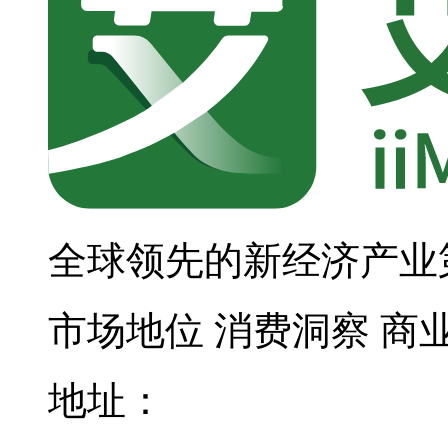
全球领先的新经济产业
市场地位
消费洞察
商
地址：