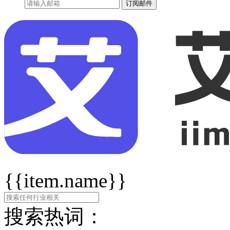
订阅邮件
{{item.name}}
搜索热词：