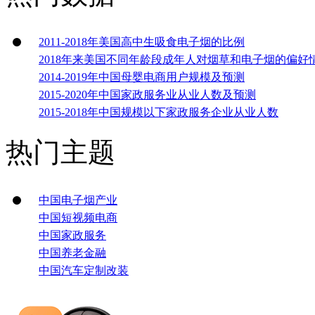
2011-2018年美国高中生吸食电子烟的比例
2018年来美国不同年龄段成年人对烟草和电子烟的偏好
2014-2019年中国母婴电商用户规模及预测
2015-2020年中国家政服务业从业人数及预测
2015-2018年中国规模以下家政服务企业从业人数
热门主题
中国电子烟产业
中国短视频电商
中国家政服务
中国养老金融
中国汽车定制改装