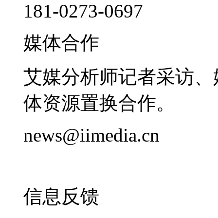
181-0273-0697
媒体合作
艾媒分析师记者采访、
体资源置换合作。
news@iimedia.cn
信息反馈