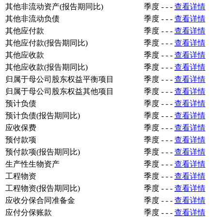
其他非流动资产(报告期同比)
季度
-
-
-
查看详情
其他非流动负债
季度
-
-
-
查看详情
其他应付款
季度
-
-
-
查看详情
其他应付款(报告期同比)
季度
-
-
-
查看详情
其他应收款
季度
-
-
-
查看详情
其他应收款(报告期同比)
季度
-
-
-
查看详情
归属于母公司股东权益平衡项目
季度
-
-
-
查看详情
归属于母公司股东权益其他项目
季度
-
-
-
查看详情
预计负债
季度
-
-
-
查看详情
预计负债(报告期同比)
季度
-
-
-
查看详情
应收保费
季度
-
-
-
查看详情
预付款项
季度
-
-
-
查看详情
预付款项(报告期同比)
季度
-
-
-
查看详情
生产性生物资产
季度
-
-
-
查看详情
工程物资
季度
-
-
-
查看详情
工程物资(报告期同比)
季度
-
-
-
查看详情
应收分保合同准备金
季度
-
-
-
查看详情
应付分保账款
季度
-
-
-
查看详情