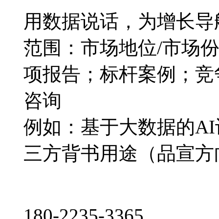
用数据说话，为增长导
范围：市场地位/市场
项报告；标杆案例；竞
咨询
例如：基于大数据的A
三方背书用途（品宣方
180-2235-3365