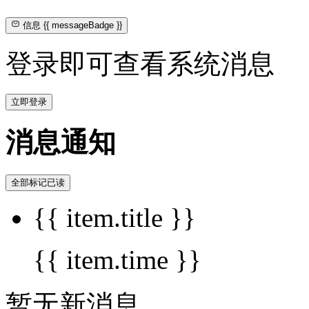
信息
{{ messageBadge }}
登录即可查看系统消息
立即登录
消息通知
全部标记已读
{{ item.title }}
{{ item.time }}
暂无新消息