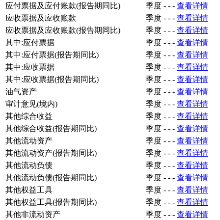
应付票据及应付账款(报告期同比)
季度
-
-
-
查看详情
应收票据及应收账款
季度
-
-
-
查看详情
应收票据及应收账款(报告期同比)
季度
-
-
-
查看详情
其中:应付票据
季度
-
-
-
查看详情
其中:应付票据(报告期同比)
季度
-
-
-
查看详情
其中:应收票据
季度
-
-
-
查看详情
其中:应收票据(报告期同比)
季度
-
-
-
查看详情
油气资产
季度
-
-
-
查看详情
审计意见(境内)
季度
-
-
-
查看详情
其他综合收益
季度
-
-
-
查看详情
其他综合收益(报告期同比)
季度
-
-
-
查看详情
其他流动资产
季度
-
-
-
查看详情
其他流动资产(报告期同比)
季度
-
-
-
查看详情
其他流动负债
季度
-
-
-
查看详情
其他流动负债(报告期同比)
季度
-
-
-
查看详情
其他权益工具
季度
-
-
-
查看详情
其他权益工具(报告期同比)
季度
-
-
-
查看详情
其他非流动资产
季度
-
-
-
查看详情