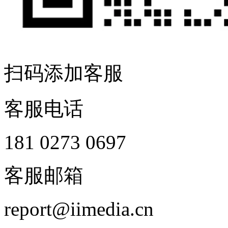
扫码添加客服
客服电话
181 0273 0697
客服邮箱
report@iimedia.cn