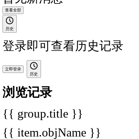
查看全部
历史
登录即可查看历史记录
立即登录
历史
浏览记录
{{ group.title }}
{{ item.objName }}