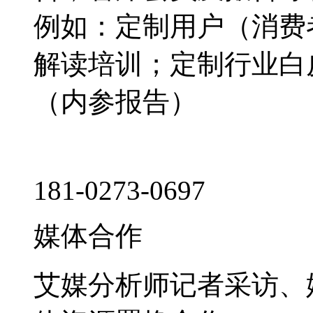
例如：定制用户（消费
解读培训；定制行业白
（内参报告）
181-0273-0697
媒体合作
艾媒分析师记者采访、