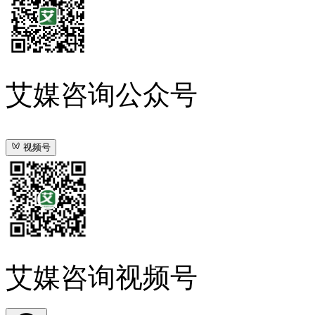
艾媒咨询公众号
视频号
艾媒咨询视频号