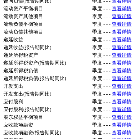
合同负债(报告期同比)
季度
-
-
-
查看详情
流动资产平衡项目
季度
-
-
-
查看详情
流动资产其他项目
季度
-
-
-
查看详情
流动负债平衡项目
季度
-
-
-
查看详情
流动负债其他项目
季度
-
-
-
查看详情
递延收益
季度
-
-
-
查看详情
递延收益(报告期同比)
季度
-
-
-
查看详情
递延所得税资产
季度
-
-
-
查看详情
递延所得税资产(报告期同比)
季度
-
-
-
查看详情
递延所得税负债
季度
-
-
-
查看详情
递延所得税负债(报告期同比)
季度
-
-
-
查看详情
开发支出
季度
-
-
-
查看详情
开发支出(报告期同比)
季度
-
-
-
查看详情
应付股利
季度
-
-
-
查看详情
应付股利(报告期同比)
季度
-
-
-
查看详情
股东权益平衡项目
季度
-
-
-
查看详情
应收款项融资
季度
-
-
-
查看详情
应收款项融资(报告期同比)
季度
-
-
-
查看详情