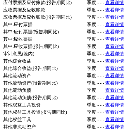
应付票据及应付账款(报告期同比)
季度
-
-
-
查看详情
应收票据及应收账款
季度
-
-
-
查看详情
应收票据及应收账款(报告期同比)
季度
-
-
-
查看详情
其中:应付票据
季度
-
-
-
查看详情
其中:应付票据(报告期同比)
季度
-
-
-
查看详情
其中:应收票据
季度
-
-
-
查看详情
其中:应收票据(报告期同比)
季度
-
-
-
查看详情
审计意见(境内)
季度
-
-
-
查看详情
其他综合收益
季度
-
-
-
查看详情
其他综合收益(报告期同比)
季度
-
-
-
查看详情
其他流动资产
季度
-
-
-
查看详情
其他流动资产(报告期同比)
季度
-
-
-
查看详情
其他流动负债
季度
-
-
-
查看详情
其他流动负债(报告期同比)
季度
-
-
-
查看详情
其他权益工具投资
季度
-
-
-
查看详情
其他权益工具投资(报告期同比)
季度
-
-
-
查看详情
其他权益工具
季度
-
-
-
查看详情
其他非流动资产
季度
-
-
-
查看详情