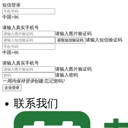
短信登录
中国+86
请输入真实手机号
请输入图片验证码
请输入短信验证码
获取短信验证码
中国+86
请输入真实手机号
请输入图片验证码
请输入密码
一周内保持登录
创建/忘记密码?
企业登录
联系我们