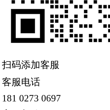
扫码添加客服
客服电话
181 0273 0697