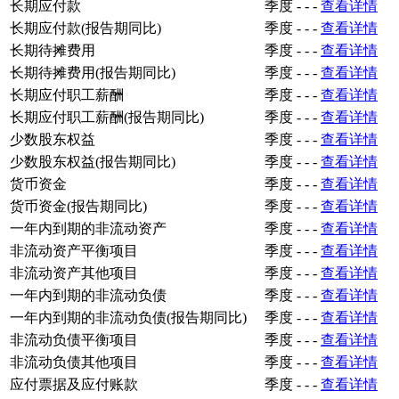
长期应付款
季度
-
-
-
查看详情
长期应付款(报告期同比)
季度
-
-
-
查看详情
长期待摊费用
季度
-
-
-
查看详情
长期待摊费用(报告期同比)
季度
-
-
-
查看详情
长期应付职工薪酬
季度
-
-
-
查看详情
长期应付职工薪酬(报告期同比)
季度
-
-
-
查看详情
少数股东权益
季度
-
-
-
查看详情
少数股东权益(报告期同比)
季度
-
-
-
查看详情
货币资金
季度
-
-
-
查看详情
货币资金(报告期同比)
季度
-
-
-
查看详情
一年内到期的非流动资产
季度
-
-
-
查看详情
非流动资产平衡项目
季度
-
-
-
查看详情
非流动资产其他项目
季度
-
-
-
查看详情
一年内到期的非流动负债
季度
-
-
-
查看详情
一年内到期的非流动负债(报告期同比)
季度
-
-
-
查看详情
非流动负债平衡项目
季度
-
-
-
查看详情
非流动负债其他项目
季度
-
-
-
查看详情
应付票据及应付账款
季度
-
-
-
查看详情