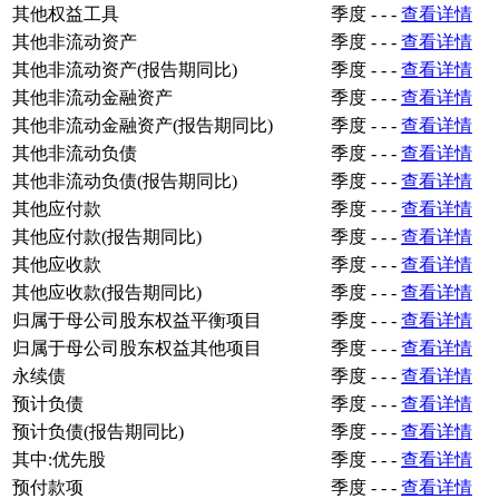
其他权益工具
季度
-
-
-
查看详情
其他非流动资产
季度
-
-
-
查看详情
其他非流动资产(报告期同比)
季度
-
-
-
查看详情
其他非流动金融资产
季度
-
-
-
查看详情
其他非流动金融资产(报告期同比)
季度
-
-
-
查看详情
其他非流动负债
季度
-
-
-
查看详情
其他非流动负债(报告期同比)
季度
-
-
-
查看详情
其他应付款
季度
-
-
-
查看详情
其他应付款(报告期同比)
季度
-
-
-
查看详情
其他应收款
季度
-
-
-
查看详情
其他应收款(报告期同比)
季度
-
-
-
查看详情
归属于母公司股东权益平衡项目
季度
-
-
-
查看详情
归属于母公司股东权益其他项目
季度
-
-
-
查看详情
永续债
季度
-
-
-
查看详情
预计负债
季度
-
-
-
查看详情
预计负债(报告期同比)
季度
-
-
-
查看详情
其中:优先股
季度
-
-
-
查看详情
预付款项
季度
-
-
-
查看详情