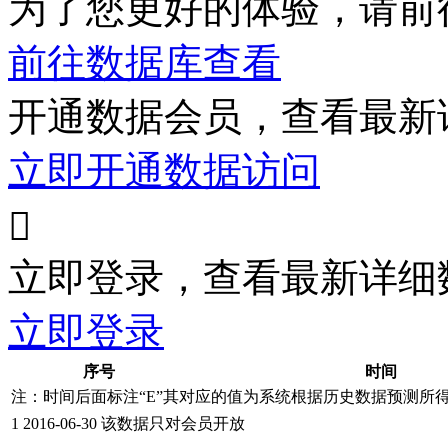
为了您更好的体验，请前
前往数据库查看
开通数据会员，查看最新
立即开通数据访问

立即登录，查看最新详细
立即登录
序号
时间
注：时间后面标注“
E
”其对应的值为系统根据历史数据预测所
1
2016-06-30
该数据只对会员开放