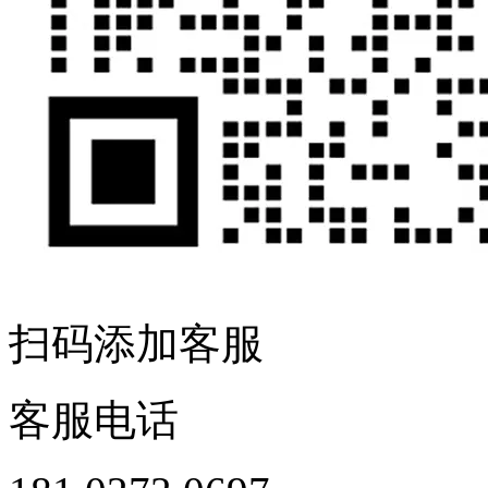
扫码添加客服
客服电话