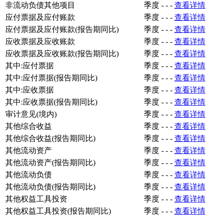
非流动负债其他项目
季度
-
-
-
查看详情
应付票据及应付账款
季度
-
-
-
查看详情
应付票据及应付账款(报告期同比)
季度
-
-
-
查看详情
应收票据及应收账款
季度
-
-
-
查看详情
应收票据及应收账款(报告期同比)
季度
-
-
-
查看详情
其中:应付票据
季度
-
-
-
查看详情
其中:应付票据(报告期同比)
季度
-
-
-
查看详情
其中:应收票据
季度
-
-
-
查看详情
其中:应收票据(报告期同比)
季度
-
-
-
查看详情
审计意见(境内)
季度
-
-
-
查看详情
其他综合收益
季度
-
-
-
查看详情
其他综合收益(报告期同比)
季度
-
-
-
查看详情
其他流动资产
季度
-
-
-
查看详情
其他流动资产(报告期同比)
季度
-
-
-
查看详情
其他流动负债
季度
-
-
-
查看详情
其他流动负债(报告期同比)
季度
-
-
-
查看详情
其他权益工具投资
季度
-
-
-
查看详情
其他权益工具投资(报告期同比)
季度
-
-
-
查看详情