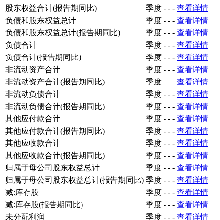
股东权益合计(报告期同比)
季度
-
-
-
查看详情
负债和股东权益总计
季度
-
-
-
查看详情
负债和股东权益总计(报告期同比)
季度
-
-
-
查看详情
负债合计
季度
-
-
-
查看详情
负债合计(报告期同比)
季度
-
-
-
查看详情
非流动资产合计
季度
-
-
-
查看详情
非流动资产合计(报告期同比)
季度
-
-
-
查看详情
非流动负债合计
季度
-
-
-
查看详情
非流动负债合计(报告期同比)
季度
-
-
-
查看详情
其他应付款合计
季度
-
-
-
查看详情
其他应付款合计(报告期同比)
季度
-
-
-
查看详情
其他应收款合计
季度
-
-
-
查看详情
其他应收款合计(报告期同比)
季度
-
-
-
查看详情
归属于母公司股东权益总计
季度
-
-
-
查看详情
归属于母公司股东权益总计(报告期同比)
季度
-
-
-
查看详情
减:库存股
季度
-
-
-
查看详情
减:库存股(报告期同比)
季度
-
-
-
查看详情
未分配利润
季度
-
-
-
查看详情