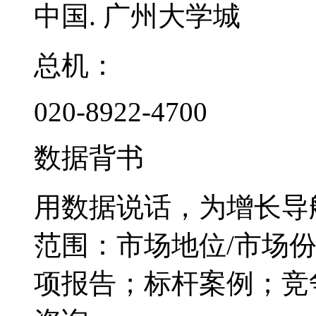
中国. 广州大学城
总机：
020-8922-4700
数据背书
用数据说话，为增长导
范围：市场地位/市场
项报告；标杆案例；竞