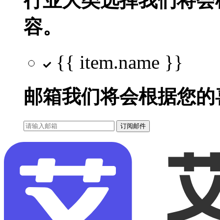
行业大类选择
我们将会
容。
{{ item.name }}
邮箱
我们将会根据您的
订阅邮件