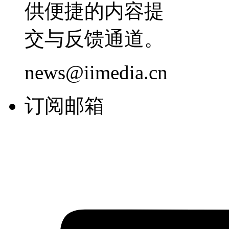
供便捷的内容提
交与反馈通道。
news@iimedia.cn
订阅邮箱