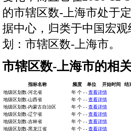
的市辖区数-上海市处于
据中心，归类于中国宏观
划：市辖区数-上海市。
市辖区数-上海市的相
指标名称
频度
单位
开始时间
结
地级区划数-河北省
年
个
-
-
查看详情
地级区划数-山西省
年
个
-
-
查看详情
地级区划数-内蒙古自治区
年
个
-
-
查看详情
地级区划数-辽宁省
年
个
-
-
查看详情
地级区划数-吉林省
年
个
-
-
查看详情
地级区划数-黑龙江省
年
个
-
-
查看详情