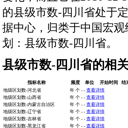
的县级市数-四川省处于
据中心，归类于中国宏观
划：县级市数-四川省。
县级市数-四川省的相
指标名称
频度
单位
开始时间
结
地级区划数-河北省
年
个
-
-
查看详情
地级区划数-山西省
年
个
-
-
查看详情
地级区划数-内蒙古自治区
年
个
-
-
查看详情
地级区划数-辽宁省
年
个
-
-
查看详情
地级区划数-吉林省
年
个
-
-
查看详情
地级区划数-黑龙江省
年
个
-
-
查看详情