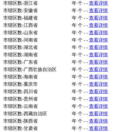
市辖区数-浙江省
年
个
-
-
查看详情
市辖区数-安徽省
年
个
-
-
查看详情
市辖区数-福建省
年
个
-
-
查看详情
市辖区数-江西省
年
个
-
-
查看详情
市辖区数-山东省
年
个
-
-
查看详情
市辖区数-河南省
年
个
-
-
查看详情
市辖区数-湖北省
年
个
-
-
查看详情
市辖区数-湖南省
年
个
-
-
查看详情
市辖区数-广东省
年
个
-
-
查看详情
市辖区数-广西壮族自治区
年
个
-
-
查看详情
市辖区数-海南省
年
个
-
-
查看详情
市辖区数-重庆市
年
个
-
-
查看详情
市辖区数-四川省
年
个
-
-
查看详情
市辖区数-贵州省
年
个
-
-
查看详情
市辖区数-云南省
年
个
-
-
查看详情
市辖区数-西藏自治区
年
个
-
-
查看详情
市辖区数-陕西省
年
个
-
-
查看详情
市辖区数-甘肃省
年
个
-
-
查看详情