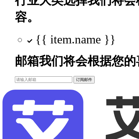
行业大类选择
我们将会
容。
{{ item.name }}
邮箱
我们将会根据您的
订阅邮件