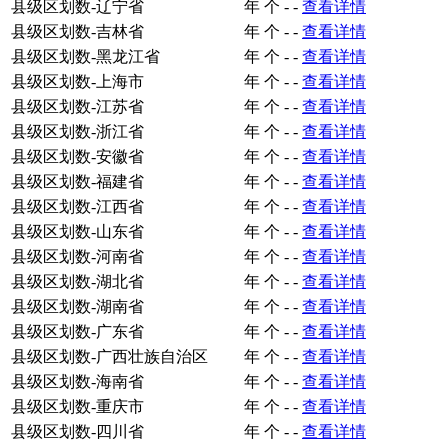
县级区划数-辽宁省
年
个
-
-
查看详情
县级区划数-吉林省
年
个
-
-
查看详情
县级区划数-黑龙江省
年
个
-
-
查看详情
县级区划数-上海市
年
个
-
-
查看详情
县级区划数-江苏省
年
个
-
-
查看详情
县级区划数-浙江省
年
个
-
-
查看详情
县级区划数-安徽省
年
个
-
-
查看详情
县级区划数-福建省
年
个
-
-
查看详情
县级区划数-江西省
年
个
-
-
查看详情
县级区划数-山东省
年
个
-
-
查看详情
县级区划数-河南省
年
个
-
-
查看详情
县级区划数-湖北省
年
个
-
-
查看详情
县级区划数-湖南省
年
个
-
-
查看详情
县级区划数-广东省
年
个
-
-
查看详情
县级区划数-广西壮族自治区
年
个
-
-
查看详情
县级区划数-海南省
年
个
-
-
查看详情
县级区划数-重庆市
年
个
-
-
查看详情
县级区划数-四川省
年
个
-
-
查看详情